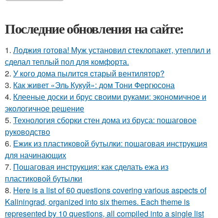
Последние обновления на сайте:
1.
Лоджия готова! Муж установил стеклопакет, утеплил и
сделал теплый пол для комфорта.
2.
У кого дома пылитcя cтарый вентилятор?
3.
Как живет «Эль Кукуй»: дом Тони Фергюсона
4.
Клееные доски и брус своими руками: экономичное и
экологичное решение
5.
Технология сборки стен дома из бруса: пошаговое
руководство
6.
Ежик из пластиковой бутылки: пошаговая инструкция
для начинающих
7.
Пошаговая инструкция: как сделать ежа из
пластиковой бутылки
8.
Here is a list of 60 questions covering various aspects of
Kaliningrad, organized into six themes. Each theme is
represented by 10 questions, all compiled into a single list