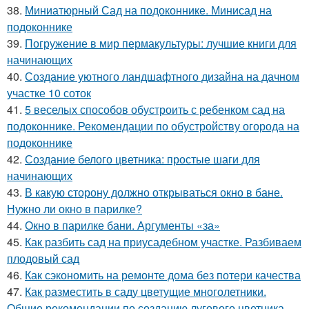
38.
Миниатюрный Сад на подоконнике. Минисад на
подоконнике
39.
Погружение в мир пермакультуры: лучшие книги для
начинающих
40.
Создание уютного ландшафтного дизайна на дачном
участке 10 соток
41.
5 веселых способов обустроить с ребенком сад на
подоконнике. Рекомендации по обустройству огорода на
подоконнике
42.
Создание белого цветника: простые шаги для
начинающих
43.
В какую сторону должно открываться окно в бане.
Нужно ли окно в парилке?
44.
Окно в парилке бани. Аргументы «за»
45.
Как разбить сад на приусадебном участке. Разбиваем
плодовый сад
46.
Как сэкономить на ремонте дома без потери качества
47.
Как разместить в саду цветущие многолетники.
Общие рекомендации по созданию лугового цветника