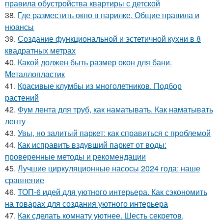
правила обустройства квартиры с детской
38.
Где разместить окно в парилке. Общие правила и
нюансы
39.
Создание функциональной и эстетичной кухни в 8
квадратных метрах
40.
Какой должен быть размер окон для бани.
Металлопластик
41.
Красивые клумбы из многолетников. Подбор
растений
42.
Фум лента для труб, как наматывать. Как наматывать
ленту
43.
Увы, но залитый паркет: как справиться с проблемой
44.
Как исправить вздувший паркет от воды:
проверенные методы и рекомендации
45.
Лучшие циркуляционные насосы 2024 года: наше
сравнение
46.
ТОП-6 идей для уютного интерьера. Как сэкономить
на товарах для создания уютного интерьера
47.
Как сделать комнату уютнее. Шесть секретов,