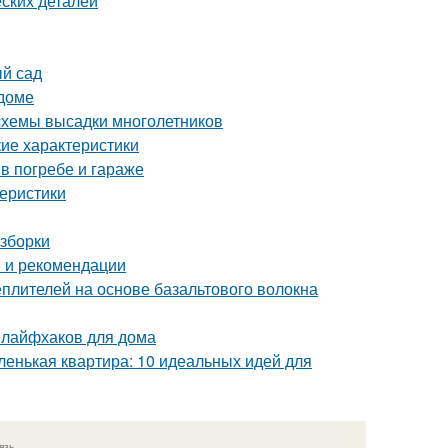
ских деталей
ый сад
 доме
 схемы высадки многолетников
кие характеристики
в погребе и гараже
теристики
азборки
ы и рекомендации
плителей на основе базальтового волокна
 лайфхаков для дома
ленькая квартира: 10 идеальных идей для
язь