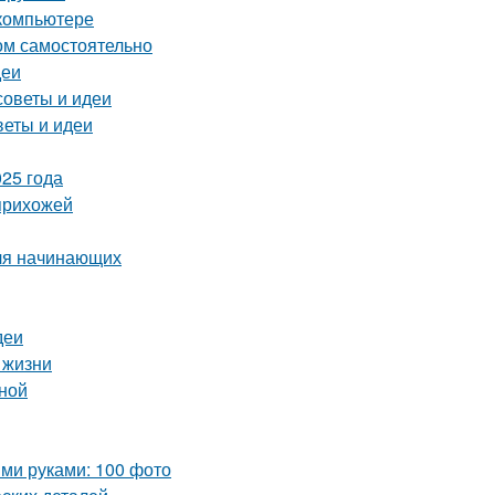
 компьютере
ом самостоятельно
деи
советы и идеи
веты и идеи
25 года
 прихожей
для начинающих
деи
 жизни
иной
ми руками: 100 фото