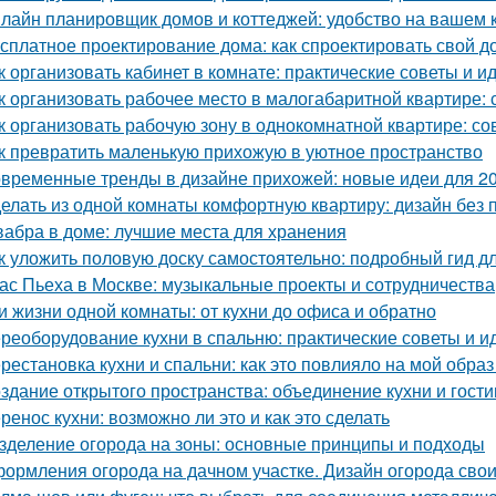
лайн планировщик домов и коттеджей: удобство на вашем
сплатное проектирование дома: как спроектировать свой д
к организовать кабинет в комнате: практические советы и и
к организовать рабочее место в малогабаритной квартире: 
к организовать рабочую зону в однокомнатной квартире: со
к превратить маленькую прихожую в уютное пространство
временные тренды в дизайне прихожей: новые идеи для 20
елать из одной комнаты комфортную квартиру: дизайн без
абра в доме: лучшие места для хранения
к уложить половую доску самостоятельно: подробный гид 
ас Пьеха в Москве: музыкальные проекты и сотрудничества
и жизни одной комнаты: от кухни до офиса и обратно
реоборудование кухни в спальню: практические советы и и
рестановка кухни и спальни: как это повлияло на мой образ
здание открытого пространства: объединение кухни и гост
ренос кухни: возможно ли это и как это сделать
зделение огорода на зоны: основные принципы и подходы
ормления огорода на дачном участке. Дизайн огорода свои