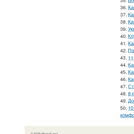
35.
Во
36.
Ка
37.
Ка
38.
Ка
39.
Ук
40.
Кл
41.
Ка
42.
По
43.
11
44.
Ка
45.
Ка
46.
Ка
47.
Ст
48.
8 
49.
До
50.
10
комфо
© 2026 Милый дом