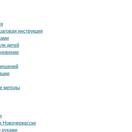
ия
шаговая инструкция
ками
для детей
хновение
 решений
ации
ые методы
я
в Новочеркасске
и руками