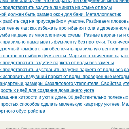
лма шов или фуген: что выбрать для соединения металличе
к предотвратить вздутие ламината на стыке от воды
кой должен быть размер окон для бани. Металлопластик
к разбить сад на приусадебном участке. Разбиваем плодов
репление лаг: как избежать прогибания пола в деревянном
умба на даче из многолетников схемы. Разные варианты и
к правильно наматывать фум-ленту без протечки. Техничес
дземный комфорт: как обеспечить правильную вентиляцию 
 советов по выбору фум-ленты. Марки и технические харак
к предотвратить вздутие паркета от воды без замены
к предотвратить и устранить вздутие паркета от воды без р
к исправить вздувший паркет от воды: проверенные метод
андартные размеры базальтового утеплителя. Свойства уте
простых идей для создания домашнего уюта
машние хитрости и уют в доме. 30 действительно полезных
 простых способов сделать маленькую квартиру уютнее. Ма
ртного обустройства
Контакты
Пользовательское соглашение
Обратная св