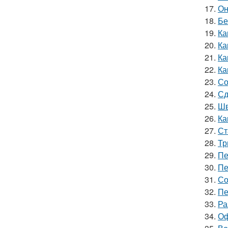
17.
Он
18.
Бе
19.
Ка
20.
Ка
21.
Ка
22.
Ка
23.
Со
24.
Сд
25.
Шв
26.
Ка
27.
Ст
28.
Тр
29.
Пе
30.
Пе
31.
Со
32.
Пе
33.
Ра
34.
Оф