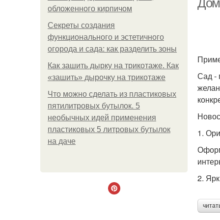
Дом
обложенного кирпичом
Секреты создания
функционального и эстетичного
огорода и сада: как разделить зоны
Приме
Как зашить дырку на трикотаже. Как
Сад -
«зашить» дырочку на трикотаже
желан
Что можно сделать из пластиковых
конкр
пятилитровых бутылок. 5
Ново
необычных идей применения
пластиковых 5 литровых бутылок
1. Ор
на даче
Оформ
интер
2. Яр
читат