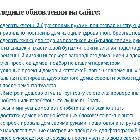
ледние обновления на сайте:
 сделать клееный брус своими руками: пошаговая инструкц
 правильно построить дом из оцилиндрованного бревна: по
 сделать ежика для сада из пластиковых бутылок своими ру
к из шишек и пластиковой бутылки: оригинальная поделка 
ременный дизайн интерьера загородного дома: идеи и вдо
алог проектов домов: подбор по вашим параметрам
улярные проекты домов и коттеджей: топ-10 современных
альная планировка двухэтажного дома: советы и рекоменд
и после ремонта туалета!
к быстро и дешево отмыть грунтовку со стекла: проверенн
нобетон или газобетон: что лучше выбрать
юсы и минусы домов из пенобетона: что важно знать
достатки домов из пенобетонных блоков: что важно знать
к спроектировать дом своими руками: пошаговая инструкци
е находятся лучшие смотровые площадки для фотографий 
лное руководство: как создать проект частного дома своим