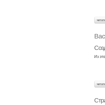
читат
Вас
Соз
Из это
читат
Стр