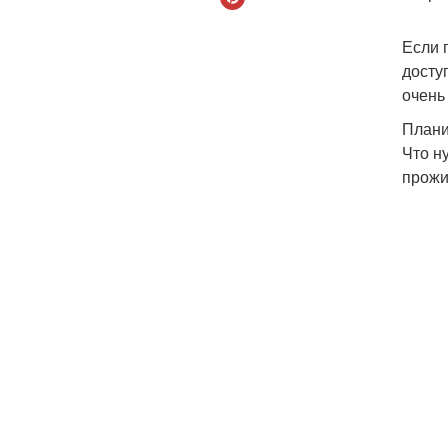
Если 
досту
очень
Плани
Что н
прожи