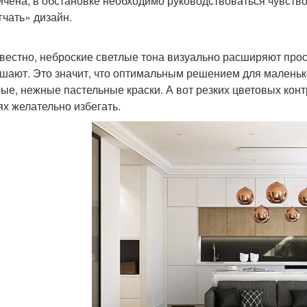
ичена, в обстановке необходимо руководствоваться чувст
гчать» дизайн.
звестно, неброские светлые тона визуально расширяют пр
шают. Это значит, что оптимальным решением для маленько
ые, нежные пастельные краски. А вот резких цветовых конт
ях желательно избегать.