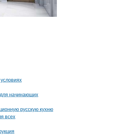
 условиях
 для начинающих
иционную русскую кухню
ля всех
рукция