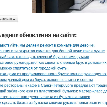
ь дальше →
ледние обновления на сайте:
авствуйте, мы делаем ремонт в комнате для девочки.
рытая или открытая каменка для банной печи: какая лучше
лай сам: как создать клееный брус своими руками
аговое руководство: как сделать клееный брус в домашних
 можно спрятаться от городской суеты
рка дома из профилированного бруса: полное руководство
оим дачный дом из бруса: основные этапы и советы
ие рестораны и кафе в Санкт-Петербурге предлагают трад
дай забавного ежа из пластиковой бутылки: мастер-класс д
стер-класс: как сделать ежика из бутылки и шишек
к сделать ёжика из бутылки своими руками: пошаговая инст