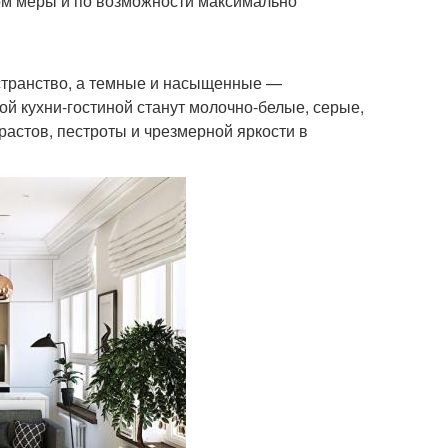
вом меры и по возможности максимально
остранство, а темные и насыщенные —
й кухни-гостиной станут молочно-белые, серые,
растов, пестроты и чрезмерной яркости в