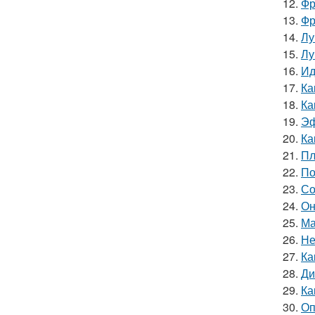
12.
Фр
13.
Фр
14.
Лу
15.
Лу
16.
Ид
17.
Ка
18.
Ка
19.
Эф
20.
Ка
21.
Пл
22.
По
23.
Со
24.
Он
25.
Ма
26.
Не
27.
Ка
28.
Ди
29.
Ка
30.
Оп