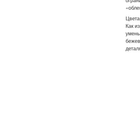
огран
«обле
Цвета
Как и
умень
бежев
детал