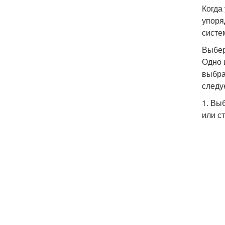
Когда
упоря
систе
Выбер
Одно 
выбра
следу
1. Вы
или с