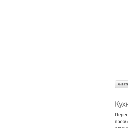
читат
Кухн
Переп
преоб