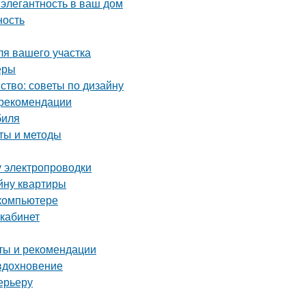
 элегантность в ваш дом
ность
ля вашего участка
еры
ство: советы по дизайну
и рекомендации
биля
еты и методы
у электропроводки
йну квартиры
 компьютере
 кабинет
еты и рекомендации
 вдохновение
ерьеру