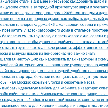
анцузские стили в дизайне интерьера: как добавить шарм и
анцузские стили в загородной архитектуре: шарм и элегант
чшие интерьеры загородного дома 2025: топ-тренды и идеи
чшие проекты загородных домов: как выбрать идеальный д
еальная планировка дома 6х6 с мансардой: советы и прим
к превратить участок загородного дома в стильное простран
к безопасно смыть грунтовку с пластикового окна: советы 
фективные способы удаления праймера со стекла автомо
к отмыть грунт со стекла после ремонта: эффективные сов
юсы и минусы домов из пенобетона: что важно знать
шаговая инструкция: как нарисовать план квартиры и схем
здай свой интерьер мечты: пошаговое руководство по диза
лайн планировщик домов и коттеджей: удобство на вашем
ленькая квартира, большой потенциал: как создать уютный
обычная Москва: скрытые уголки и секретные места
к выбрать идеальную мебель для кабинета в квартире: сов
зайн кабинета в стиле Минимализм: основные принципы и
к создать уютный офис в маленькой комнате: советы по инт
тимальное место для хранения швабры и ведра в квартире