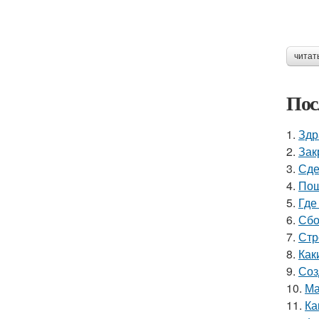
читат
Пос
1.
Здр
2.
Зак
3.
Сде
4.
Пош
5.
Где
6.
Сбо
7.
Стр
8.
Как
9.
Соз
10.
Ма
11.
Ка