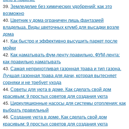
39.
Земледелие без химических удобрений: как это
возможно
40.
Цветник у дома ограничен лишь фантазией
владельца. Виды цветочных клумб для высадки возле
дома
41.
Как быстро и эффективно высушить паркет после
мойки
42.
Как наматывать фум-ленту правильно. ФУМ-лента:
как правильно наматывать
43.
Самая неприхотливая газонная трава и тип газона.
Лучшая газонная трава для дачи, которая вытесняет
сорняки и не требует ухода
44.
Советы для уюта в доме. Как сделать свой дом
красивым: 9 простых советов для создания уюта
45.
Циркуляционные насосы для системы отопления: как
выбрать правильный
46.
Создание уюта в доме. Как сделать свой дом
красивым: 9 простых советов для создания уюта