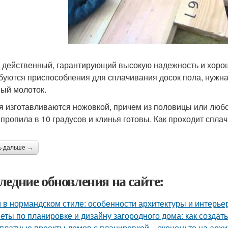
 действенный, гарантирующий высокую надежность и хорош
буются приспособления для сплачивания досок пола, нужн
ый молоток.
я изготавливаются ножовкой, причем из половицы или любо
 пропила в 10 градусов и клинья готовы. Как проходит спла
ь дальше →
ледние обновления на сайте:
 в нормандском стиле: особенности архитектуры и интерье
еты по планировке и дизайну загородного дома: как создат
платные проекты домов с планировкой – экономьте на архи