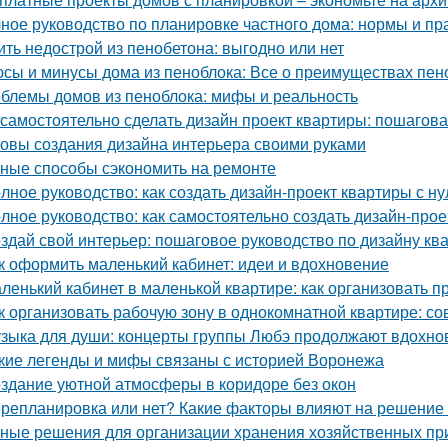
ное руководство по планировке частного дома: нормы и пр
ить недострой из пенобетона: выгодно или нет
сы и минусы дома из пеноблока: Все о преимуществах пен
блемы домов из пеноблока: мифы и реальность
 самостоятельно сделать дизайн проект квартиры: пошагова
овы создания дизайна интерьера своими руками
ные способы сэкономить на ремонте
лное руководство: как создать дизайн-проект квартиры с ну
лное руководство: как самостоятельно создать дизайн-прое
здай свой интерьер: пошаговое руководство по дизайну кв
к оформить маленький кабинет: идеи и вдохновение
ленький кабинет в маленькой квартире: как организовать 
к организовать рабочую зону в однокомнатной квартире: со
зыка для души: концерты группы Любэ продолжают вдохно
кие легенды и мифы связаны с историей Воронежа
здание уютной атмосферы в коридоре без окон
репланировка или нет? Какие факторы влияют на решение 
ные решения для организации хранения хозяйственных п