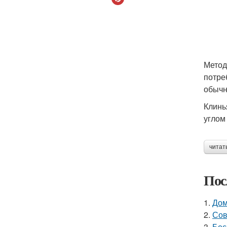
Метод
потре
обычн
Клинь
углом
читат
Пос
1.
Дом
2.
Сов
3.
Бес