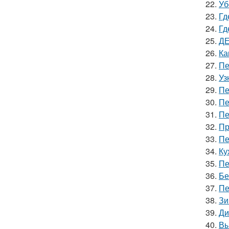
22.
Уб
23.
Гд
24.
Гд
25.
ДЕ
26.
Ка
27.
Пе
28.
Уз
29.
Пе
30.
Пе
31.
Пе
32.
Пр
33.
Пе
34.
Ку
35.
Пе
36.
Бе
37.
Пе
38.
Зи
39.
Ди
40.
Вы