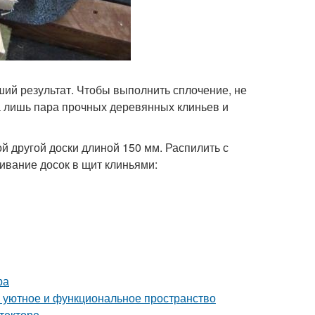
ий результат. Чтобы выполнить сплочение, не
а лишь пара прочных деревянных клиньев и
й другой доски длиной 150 мм. Распилить с
чивание досок в щит клиньями:
ра
ь уютное и функциональное пространство
текторе