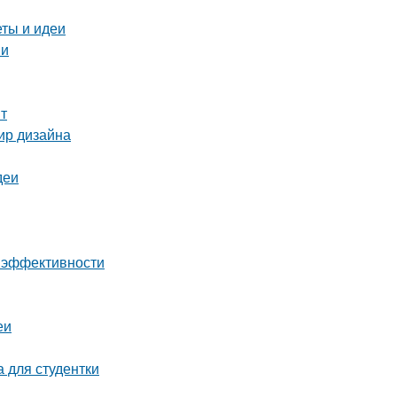
еты и идеи
ии
т
мир дизайна
деи
 и эффективности
еи
 для студентки