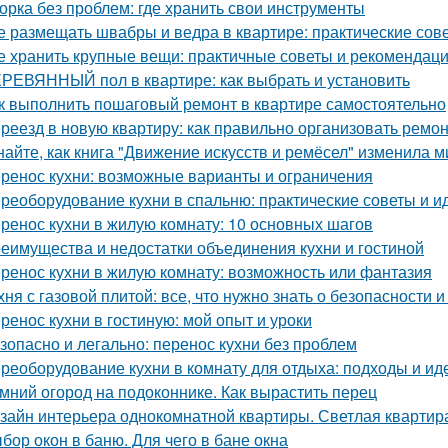
орка без проблем: где хранить свои инструменты
е размещать швабры и ведра в квартире: практические сов
е хранить крупные вещи: практичные советы и рекомендац
РЕВЯННЫЙ пол в квартире: как выбрать и установить
к выполнить пошаговый ремонт в квартире самостоятельно
реезд в новую квартиру: как правильно организовать ремон
найте, как книга "Движение искусств и ремёсел" изменила 
ренос кухни: возможные варианты и ограничения
реоборудование кухни в спальню: практические советы и и
ренос кухни в жилую комнату: 10 основных шагов
еимущества и недостатки объединения кухни и гостиной
ренос кухни в жилую комнату: возможность или фантазия
хня с газовой плитой: все, что нужно знать о безопасности
ренос кухни в гостиную: мой опыт и уроки
зопасно и легально: перенос кухни без проблем
реоборудование кухни в комнату для отдыха: подходы и ид
мний огород на подоконнике. Как вырастить перец
зайн интерьера однокомнатной квартиры. Светлая квартира
бор окон в баню. Для чего в бане окна