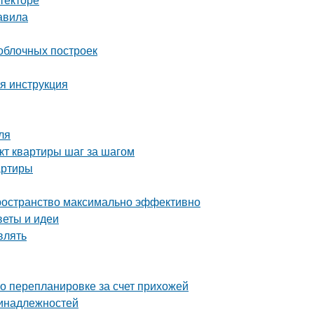
авила
облочных построек
я инструкция
ля
кт квартиры шаг за шагом
артиры
пространство максимально эффективно
веты и идеи
влять
о перепланировке за счет прихожей
ринадлежностей