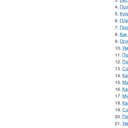
4.
Пол
5.
Куп
6.
Плю
7.
Про
8.
Как
9.
Осн
10.
Ум
11.
По
12.
По
13.
Со
14.
Ка
15.
Ма
16.
Ка
17.
Му
18.
Ка
19.
Со
20.
Пе
21.
Ум