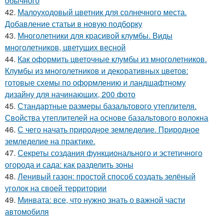
обычного
42.
Малоуходовый цветник для солнечного места.
Добавление статьи в новую подборку
43.
Многолетники для красивой клумбы. Виды
многолетников, цветущих весной
44.
Как оформить цветочные клумбы из многолетников.
Клумбы из многолетников и декоративных цветов:
готовые схемы по оформлению и ландшафтному
дизайну для начинающих, 200 фото
45.
Стандартные размеры базальтового утеплителя.
Свойства утеплителей на основе базальтового волокна
46.
С чего начать природное земледелие. Природное
земледелие на практике.
47.
Секреты создания функционального и эстетичного
огорода и сада: как разделить зоны
48.
Ленивый газон: простой способ создать зелёный
уголок на своей территории
49.
Минвата: все, что нужно знать о важной части
автомобиля