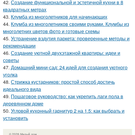
42.
Создание функциональной и эстетичной кухни в 8
квадратных метрах
43.
Клумба из многолетников для начинающих
44.
Клумба из многолетников своими руками. Клумбы из
многолетних цветов фото и готовые схемы
45.
Устранение вздутия паркета: проверенные методы и
рекомендации
46.
Создание уютной двухэтажной квартиры: идеи и
советы
47.
Домашний мини-сад: 24 идей для создания уютного
уголка
48.
Стрижка кустарников: простой способ достичь
идеального вида
49.
Пошаговое руководство: как укрепить лаги пола в
деревянном доме
50.
Угловой кухонный гарнитур 2 на 1.5: как выбрать и
установить
© 2026 Милый дом