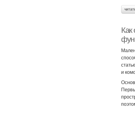
читат
Как
фун
Мален
спосо
стать
и ком
Основ
Первы
прост
поэто