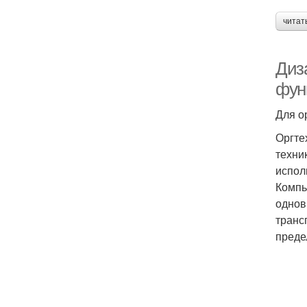
читат
Диз
фун
Для о
Оргте
техни
испол
Компь
однов
транс
преде