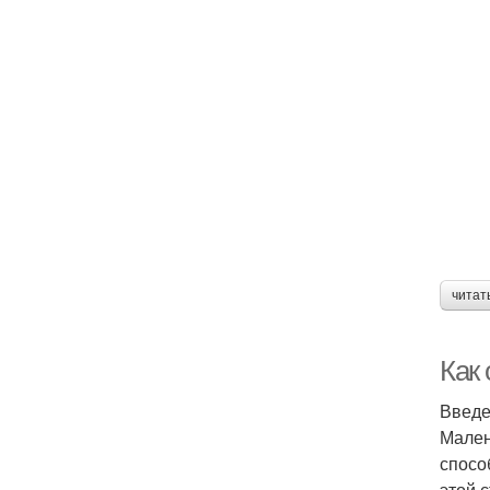
читат
Как
Введ
Мален
спосо
этой 