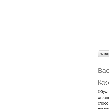
читат
Вас
Как
Обуст
огран
спосо
помог