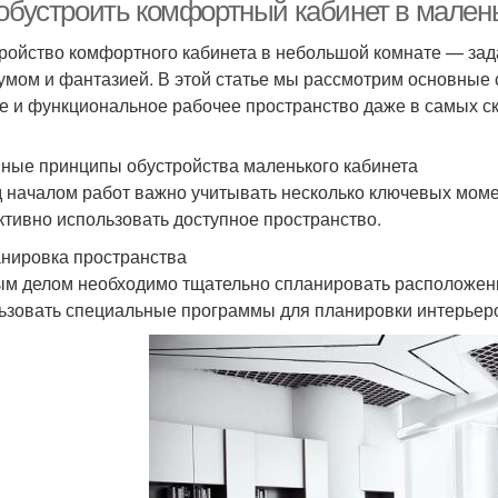
кабинета
кабинета
 обустроить комфортный кабинет в малень
ройство комфортного кабинета в небольшой комнате — зада
 умом и фантазией. В этой статье мы рассмотрим основные 
е и функциональное рабочее пространство даже в самых с
ные принципы обустройства маленького кабинета
 началом работ важно учитывать несколько ключевых моме
тивно использовать доступное пространство.
анировка пространства
м делом необходимо тщательно спланировать расположени
ьзовать специальные программы для планировки интерьеров