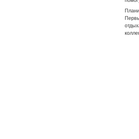
Плани
Первы
отдых
колле