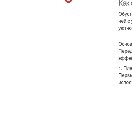
Как
Обуст
ней с
уютно
Основ
Перед
эффек
1. Пл
Первы
испол