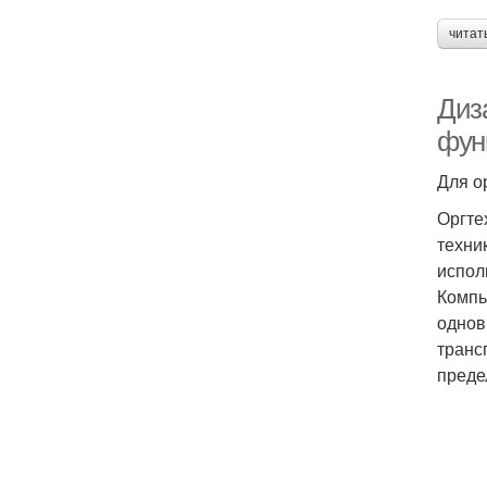
читат
Диз
фун
Для о
Оргте
техни
испол
Компь
однов
транс
преде