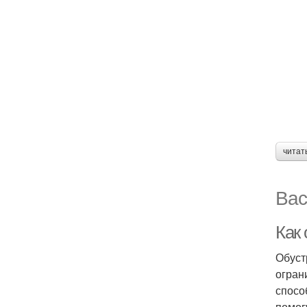
читат
Вас
Как
Обуст
огран
спосо
помог