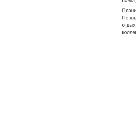
Плани
Первы
отдых
колле