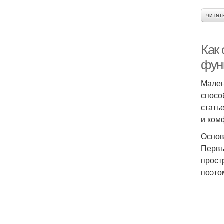
читат
Как
фун
Мален
спосо
стать
и ком
Основ
Первы
прост
поэто