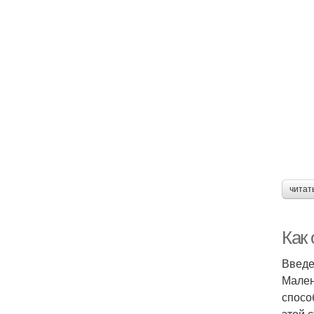
читат
Как
Введ
Мален
спосо
этой 