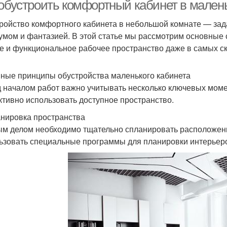
кабинета
 обустроить комфортный кабинет в малень
ройство комфортного кабинета в небольшой комнате — зада
 умом и фантазией. В этой статье мы рассмотрим основные 
е и функциональное рабочее пространство даже в самых с
ные принципы обустройства маленького кабинета
 началом работ важно учитывать несколько ключевых моме
тивно использовать доступное пространство.
анировка пространства
м делом необходимо тщательно спланировать расположени
ьзовать специальные программы для планировки интерьеров