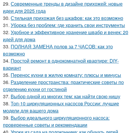
29.
Современные тренды в дизайне прихожей: новые
идеи для 2025 года
30.
Стильная прихожая без шкафов: как это возможно
31.
Уборка без проблем: где хранить свои инструменты
32.
Удобное и эффективное хранение швабр и венек: 20
идей для дома
33.
ПОЛНАЯ ЗАМЕНА полов за 7 ЧАСОВ: как это
возможно
34.
Простой ремонт в однокомнатной квартире: DIY-
вариант
35.
Перенос кухни в жилую комнату: плюсы и минусы
36.
Разделение пространства: практические советы по
отделению кухни от гостиной
37.
Выбор одной из многих тем: как найти свою нишу
38.
Топ-10 циркуляционных насосов России: лучшие
модели для вашего дома
39.
Выбор идеального циркуляционного насоса:
проверенные советы и рекомендации
40.
Уроки из сада на подоконнике: как обучать детей