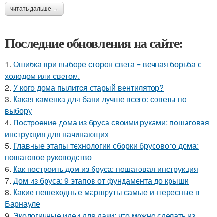
читать дальше →
Последние обновления на сайте:
1.
Ошибка при выборе сторон света = вечная борьба с
холодом или светом.
2.
У кого дома пылитcя cтарый вентилятор?
3.
Какая каменка для бани лучше всего: советы по
выбору
4.
Построение дома из бруса своими руками: пошаговая
инструкция для начинающих
5.
Главные этапы технологии сборки брусового дома:
пошаговое руководство
6.
Как построить дом из бруса: пошаговая инструкция
7.
Дом из бруса: 9 этапов от фундамента до крыши
8.
Какие пешеходные маршруты самые интересные в
Барнауле
9.
Экологичные идеи для дачи: что можно сделать из