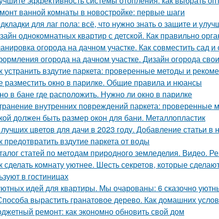
учшите эффективность системы отопления: как выбрать о
монт ванной комнаты в новостройке: первые шаги
дкладки для лаг пола: всё, что нужно знать о защите и улу
зайн однокомнатных квартир с детской. Как правильно орга
анировка огорода на дачном участке. Как совместить сад и
ормления огорода на дачном участке. Дизайн огорода свои
к устранить вздутие паркета: проверенные методы и реком
е разместить окно в парилке. Общие правила и нюансы
но в бане где расположить. Нужно ли окно в парилке
транение внутренних повреждений паркета: проверенные м
кой должен быть размер окон для бани. Металлопластик
 лучших цветов для дачи в 2023 году. Добавление статьи в
к предотвратить вздутие паркета от воды
талог статей по методам природного земледелия. Видео. Р
к сделать комнату уютнее. Шесть секретов, которые сделают
ьзуют в гостиницах
уютных идей для квартиры. Мы очарованы: 6 сказочно уютн
Способа вырастить гранатовое дерево. Как домашних услови
джетный ремонт: как экономно обновить свой дом