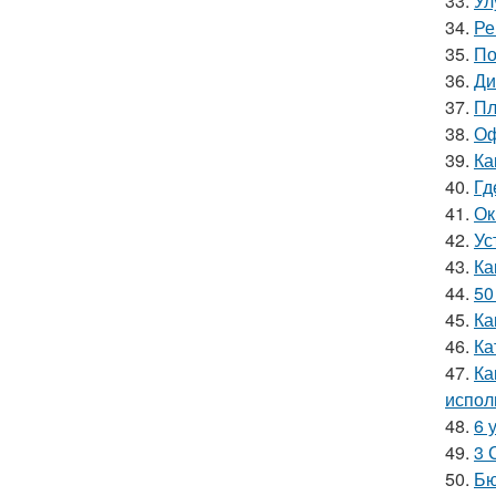
33.
Ул
34.
Ре
35.
По
36.
Ди
37.
Пл
38.
Оф
39.
Ка
40.
Гд
41.
Ок
42.
Ус
43.
Ка
44.
50
45.
Ка
46.
Ка
47.
Ка
испол
48.
6 
49.
3 
50.
Бю