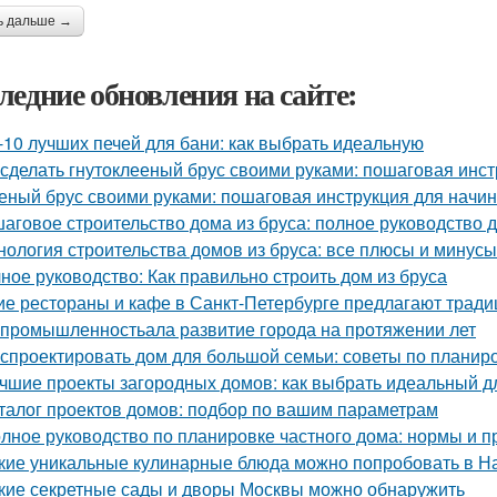
ь дальше →
ледние обновления на сайте:
-10 лучших печей для бани: как выбрать идеальную
 сделать гнутоклееный брус своими руками: пошаговая инс
еный брус своими руками: пошаговая инструкция для нач
аговое строительство дома из бруса: полное руководство
нология строительства домов из бруса: все плюсы и минусы
ное руководство: Как правильно строить дом из бруса
ие рестораны и кафе в Санкт-Петербурге предлагают трад
 промышленностьала развитие города на протяжении лет
 спроектировать дом для большой семьи: советы по планир
чшие проекты загородных домов: как выбрать идеальный д
талог проектов домов: подбор по вашим параметрам
лное руководство по планировке частного дома: нормы и п
кие уникальные кулинарные блюда можно попробовать в Н
кие секретные сады и дворы Москвы можно обнаружить