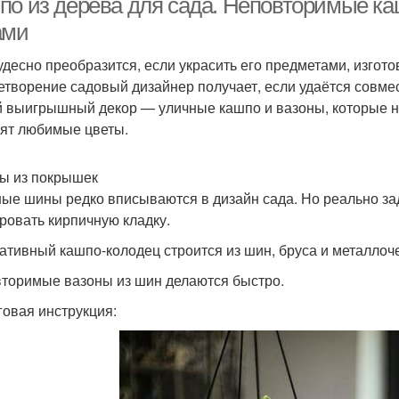
по из дерева для сада. Неповторимые ка
ами
удесно преобразится, если украсить его предметами, изго
етворение садовый дизайнер получает, если удаётся совмест
 выигрышный декор — уличные кашпо и вазоны, которые не
ят любимые цветы.
ы из покрышек
ые шины редко вписываются в дизайн сада. Но реально за
ровать кирпичную кладку.
ативный кашпо-колодец строится из шин, бруса и металло
торимые вазоны из шин делаются быстро.
овая инструкция: