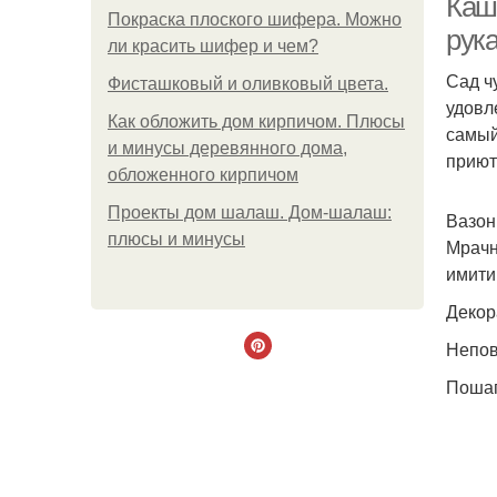
Каш
Покраска плоского шифера. Можно
рук
ли красить шифер и чем?
Сад ч
Фисташковый и оливковый цвета.
удовл
Как обложить дом кирпичом. Плюсы
самый
и минусы деревянного дома,
приют
обложенного кирпичом
Проекты дом шалаш. Дом-шалаш:
Вазон
плюсы и минусы
Мрачн
имити
Декор
Непов
Пошаг