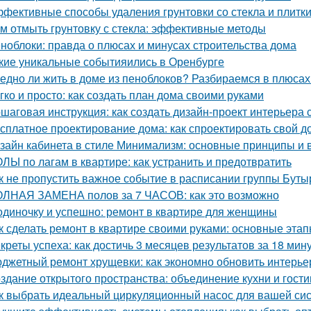
фективные способы удаления грунтовки со стекла и плитк
м отмыть грунтовку с стекла: эффективные методы
ноблоки: правда о плюсах и минусах строительства дома
кие уникальные событияились в Оренбурге
едно ли жить в доме из пеноблоков? Разбираемся в плюсах
гко и просто: как создать план дома своими руками
шаговая инструкция: как создать дизайн-проект интерьера
сплатное проектирование дома: как спроектировать свой д
зайн кабинета в стиле Минимализм: основные принципы и
ЛЫ по лагам в квартире: как устранить и предотвратить
к не пропустить важное событие в расписании группы Буты
ЛНАЯ ЗАМЕНА полов за 7 ЧАСОВ: как это возможно
одиночку и успешно: ремонт в квартире для женщины
к сделать ремонт в квартире своими руками: основные эта
креты успеха: как достичь 3 месяцев результатов за 18 мин
джетный ремонт хрущевки: как экономно обновить интерье
здание открытого пространства: объединение кухни и гост
к выбрать идеальный циркуляционный насос для вашей си