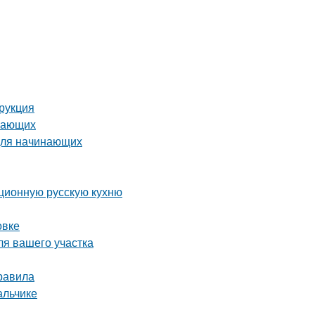
трукция
инающих
 для начинающих
иционную русскую кухню
овке
ля вашего участка
равила
альчике