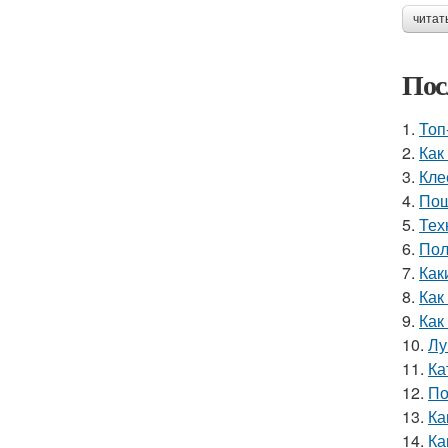
читат
Пос
1.
Топ
2.
Как
3.
Кле
4.
Пош
5.
Тех
6.
Пол
7.
Как
8.
Как
9.
Как
10.
Лу
11.
Ка
12.
По
13.
Ка
14.
Ка