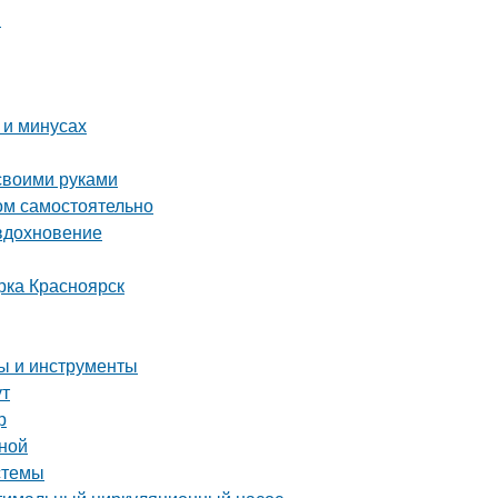
и
 и минусах
 своими руками
ом самостоятельно
 вдохновение
рка Красноярск
пы и инструменты
ут
р
иной
стемы