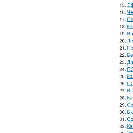
15.
Эф
16.
Че
17.
Пе
18.
Ка
19.
Вр
20.
Ле
21.
По
22.
Бе
23.
Ди
24.
ПО
25.
Ка
26.
ПО
27.
В 
28.
Ка
29.
Се
30.
Бю
31.
Со
32.
Ка