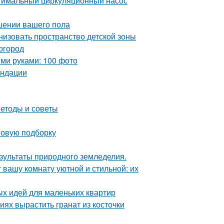
птимальный циркуляционный насос
чшении вашего пола
низовать пространство детской зоны
 огород
ми руками: 100 фото
ендации
етоды и советы
 новую подборку
езультаты природного земледелия.
 вашу комнату уютной и стильной: их
ых идей для маленьких квартир
ях вырастить гранат из косточки