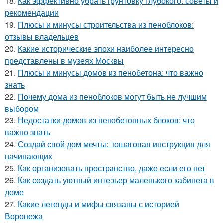
18.
Как эффективно убрать грунтовку глубокого: советы и
рекомендации
19.
Плюсы и минусы строительства из пеноблоков:
отзывы владельцев
20.
Какие исторические эпохи наиболее интересно
представлены в музеях Москвы
21.
Плюсы и минусы домов из пенобетона: что важно
знать
22.
Почему дома из пеноблоков могут быть не лучшим
выбором
23.
Недостатки домов из пенобетонных блоков: что
важно знать
24.
Создай свой дом мечты: пошаговая инструкция для
начинающих
25.
Как организовать пространство, даже если его нет
26.
Как создать уютный интерьер маленького кабинета в
доме
27.
Какие легенды и мифы связаны с историей
Воронежа