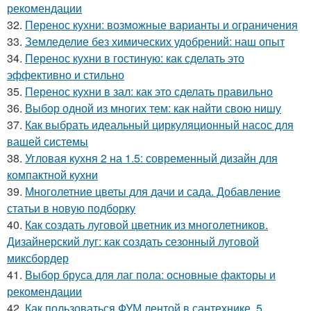
рекомендации
32.
Перенос кухни: возможные варианты и ограничения
33.
Земледелие без химических удобрений: наш опыт
34.
Перенос кухни в гостиную: как сделать это
эффективно и стильно
35.
Перенос кухни в зал: как это сделать правильно
36.
Выбор одной из многих тем: как найти свою нишу
37.
Как выбрать идеальный циркуляционный насос для
вашей системы
38.
Угловая кухня 2 на 1.5: современный дизайн для
компактной кухни
39.
Многолетние цветы для дачи и сада. Добавление
статьи в новую подборку
40.
Как создать луговой цветник из многолетников.
Дизайнерский луг: как создать сезонный луговой
миксбордер
41.
Выбор бруса для лаг пола: основные факторы и
рекомендации
42.
Как пользоваться ФУМ лентой в сантехнике. 5