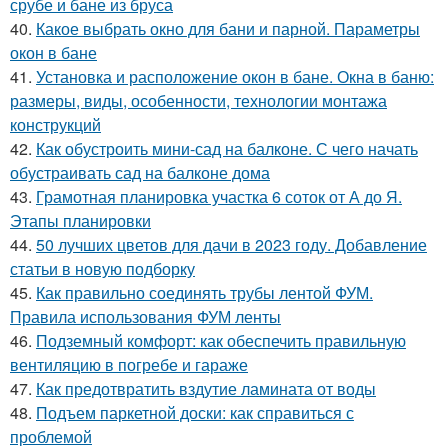
срубе и бане из бруса
40.
Какое выбрать окно для бани и парной. Параметры
окон в бане
41.
Установка и расположение окон в бане. Окна в баню:
размеры, виды, особенности, технологии монтажа
конструкций
42.
Как обустроить мини-сад на балконе. С чего начать
обустраивать сад на балконе дома
43.
Грамотная планировка участка 6 соток от А до Я.
Этапы планировки
44.
50 лучших цветов для дачи в 2023 году. Добавление
статьи в новую подборку
45.
Как правильно соединять трубы лентой ФУМ.
Правила использования ФУМ ленты
46.
Подземный комфорт: как обеспечить правильную
вентиляцию в погребе и гараже
47.
Как предотвратить вздутие ламината от воды
48.
Подъем паркетной доски: как справиться с
проблемой