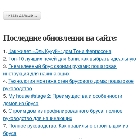
читать дальше →
Последние обновления на сайте:
1.
Как живет «Эль Кукуй»: дом Тони Фергюсона
2.
Топ-10 лучших печей для бани: как выбрать идеальную
3.
Гнем клееный брус своими руками: пошаговая
инструкция для начинающих
4.
Технология монтажа стен брусового дома: пошаговое
руководство
5.
My house #stage 2: Преимущества и особенности
домов из бруса
6.
Строим дом из профилированного бруса: полное
руководство для начинающих
7.
Полное руководство: Как правильно строить дом из
бруса