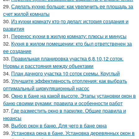
29.
Сделать кухню больше: как увеличить ее площадь за
счет жилой комнаты
30.
Из кухни комнату кто-то делал: история создания и
развития
31.
Перенос кухни в жилую комнату: плюсы и минусы
32.
Кухня в жилом помещении: кто был ответственен за
ее создание
33.
Правильная планировка участка 6,8,10,12 соток.
Нормы и расстояния между объектами
34.
План дачного участка 10 соток схемы. Круглый
35.
Улучшите эффективность отопления: как выбрать
оптимальный циркуляционный насос
36.
Окно в бане на какой высоте. Этапы установки окон в
баню своими руками: правила и особенности работ
37.
Где разместить окно в парилке. Общие правила и
нюансы
38.
Выбор окон в баню. Для чего в бане окна
39.
Установка окна в бане. Установка деревянных окон в