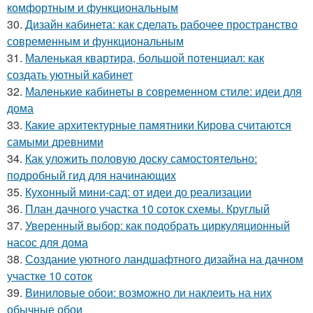
комфортным и функциональным
30.
Дизайн кабинета: как сделать рабочее пространство
современным и функциональным
31.
Маленькая квартира, большой потенциал: как
создать уютный кабинет
32.
Маленькие кабинеты в современном стиле: идеи для
дома
33.
Какие архитектурные памятники Кирова считаются
самыми древними
34.
Как уложить половую доску самостоятельно:
подробный гид для начинающих
35.
Кухонный мини-сад: от идеи до реализации
36.
План дачного участка 10 соток схемы. Круглый
37.
Уверенный выбор: как подобрать циркуляционный
насос для дома
38.
Создание уютного ландшафтного дизайна на дачном
участке 10 соток
39.
Виниловые обои: возможно ли наклеить на них
обычные обои