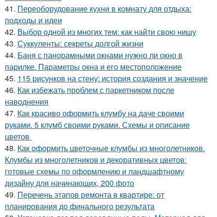
41.
Переоборудование кухни в комнату для отдыха:
подходы и идеи
42.
Выбор одной из многих тем: как найти свою нишу
43.
Суккуленты: секреты долгой жизни
44.
Баня с панорамными окнами нужно ли окно в
парилке. Параметры окна и его местоположение
45.
115 рисунков на стену: история создания и значение
46.
Как избежать проблем с паркетником после
наводнения
47.
Как красиво оформить клумбу на даче своими
руками. 5 клумб своими руками. Схемы и описание
цветов
48.
Как оформить цветочные клумбы из многолетников.
Клумбы из многолетников и декоративных цветов:
готовые схемы по оформлению и ландшафтному
дизайну для начинающих, 200 фото
49.
Перечень этапов ремонта в квартире: от
планирования до финального результата