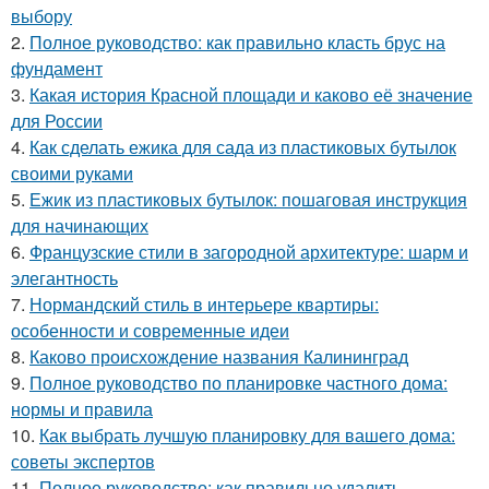
выбору
2.
Полное руководство: как правильно класть брус на
фундамент
3.
Какая история Красной площади и каково её значение
для России
4.
Как сделать ежика для сада из пластиковых бутылок
своими руками
5.
Ежик из пластиковых бутылок: пошаговая инструкция
для начинающих
6.
Французские стили в загородной архитектуре: шарм и
элегантность
7.
Нормандский стиль в интерьере квартиры:
особенности и современные идеи
8.
Каково происхождение названия Калининград
9.
Полное руководство по планировке частного дома:
нормы и правила
10.
Как выбрать лучшую планировку для вашего дома:
советы экспертов
11.
Полное руководство: как правильно удалить