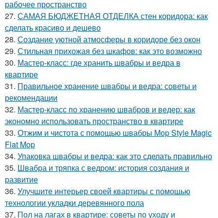
рабочее пространство
27.
САМАЯ БЮДЖЕТНАЯ ОТДЕЛКА стен коридора: как
сделать красиво и дешево
28.
Создание уютной атмосферы в коридоре без окон
29.
Стильная прихожая без шкафов: как это возможно
30.
Мастер-класс: где хранить швабры и ведра в
квартире
31.
Правильное хранение швабры и ведра: советы и
рекомендации
32.
Мастер-класс по хранению швабров и ведер: как
экономно использовать пространство в квартире
33.
Отжим и чистота с помощью швабры Mop Style Magic
Flat Mop
34.
Упаковка швабры и ведра: как это сделать правильно
35.
Швабра и тряпка с ведром: история создания и
развитие
36.
Улучшите интерьер своей квартиры с помощью
технологии укладки деревянного пола
37.
Пол на лагах в квартире: советы по уходу и