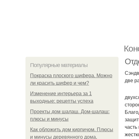
Кон
Отд
Популярные материалы
Сэндв
Покраска плоского шифера. Можно
две р
ли красить шифер и чем?
Изменение интерьера за 1
двухс
выходные: рецепты успеха
сторо
Благо
Проекты дом шалаш. Дом-шалаш:
защит
плюсы и минусы
часть
Как обложить дом кирпичом. Плюсы
жестк
и минусы деревянного дома,