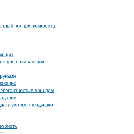
теплый пол для комфорта.
нающих
тво для начинающих
 руками
инающих
 элегантность в ваш дом
ендации
здать уютное гнездышко
но знать
ту