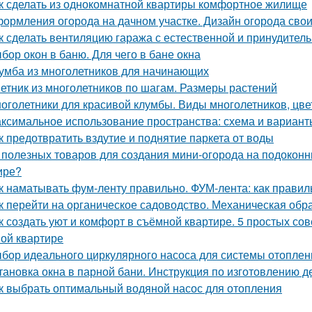
к сделать из однокомнатной квартиры комфортное жилище
ормления огорода на дачном участке. Дизайн огорода свои
к сделать вентиляцию гаража с естественной и принудител
бор окон в баню. Для чего в бане окна
умба из многолетников для начинающих
етник из многолетников по шагам. Размеры растений
оголетники для красивой клумбы. Виды многолетников, цв
ксимальное использование пространства: схема и варианты
к предотвратить вздутие и поднятие паркета от воды
 полезных товаров для создания мини-огорода на подоконни
ире?
к наматывать фум-ленту правильно. ФУМ-лента: как прави
к перейти на органическое садоводство. Механическая обр
к создать уют и комфорт в съёмной квартире. 5 простых со
ой квартире
бор идеального циркулярного насоса для системы отоплен
тановка окна в парной бани. Инструкция по изготовлению д
к выбрать оптимальный водяной насос для отопления