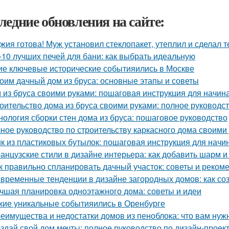
ледние обновления на сайте:
жия готова! Муж установил стеклопакет, утеплил и сделал 
-10 лучших печей для бани: как выбрать идеальную
ие ключевые исторические событияились в Москве
оим дачный дом из бруса: основные этапы и советы
 из бруса своими руками: пошаговая инструкция для начи
оительство дома из бруса своими руками: полное руководс
нология сборки стен дома из бруса: пошаговое руководство
ное руководство по строительству каркасного дома своими
к из пластиковых бутылок: пошаговая инструкция для нач
анцузские стили в дизайне интерьера: как добавить шарм и
к правильно спланировать дачный участок: советы и реком
временные тенденции в дизайне загородных домов: как со
чшая планировка одноэтажного дома: советы и идеи
кие уникальные событияились в Оренбурге
еимущества и недостатки домов из пеноблока: что вам нуж
здай свой дом мечты: полное руководство по дизайн-проек