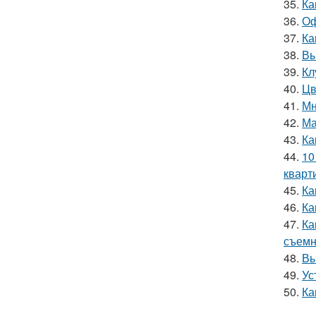
35.
Ка
36.
Оф
37.
Ка
38.
Вы
39.
Кл
40.
Цв
41.
Мн
42.
Ма
43.
Ка
44.
10
кварт
45.
Ка
46.
Ка
47.
Ка
съемн
48.
Вы
49.
Ус
50.
Ка