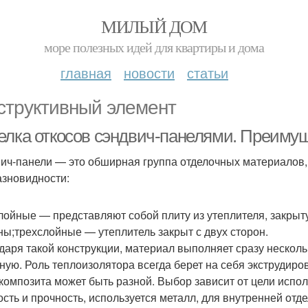
МИЛЫЙ ДОМ
море полезных идей для квартиры и дома
главная
новости
статьи
структивный элемент
елка откосов сэндвич-панелями. Преиму
ич-панели — это обширная группа отделочных материалов,
азновидности:
лойные — представляют собой плиту из утеплителя, закры
ны;трехслойные — утеплитель закрыт с двух сторон.
даря такой конструкции, материал выполняет сразу несколь
ную. Роль теплоизолятора всегда берет на себя экструдир
 композита может быть разной. Выбор зависит от цели испол
ость и прочность, используется металл, для внутренней отде