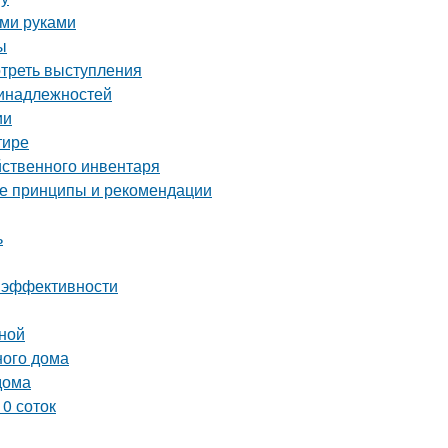
ими руками
ы
отреть выступления
ринадлежностей
ии
тире
йственного инвентаря
ные принципы и рекомендации
ь
 и эффективности
иной
ного дома
дома
0 соток