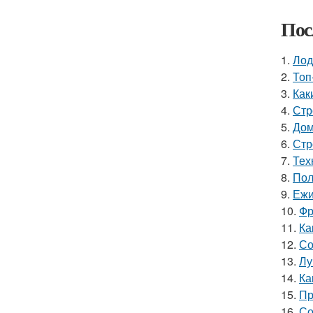
Пос
1.
Лод
2.
Топ
3.
Как
4.
Стр
5.
Дом
6.
Стр
7.
Тех
8.
Пол
9.
Ежи
10.
Фр
11.
Ка
12.
Со
13.
Лу
14.
Ка
15.
Пр
16.
Со