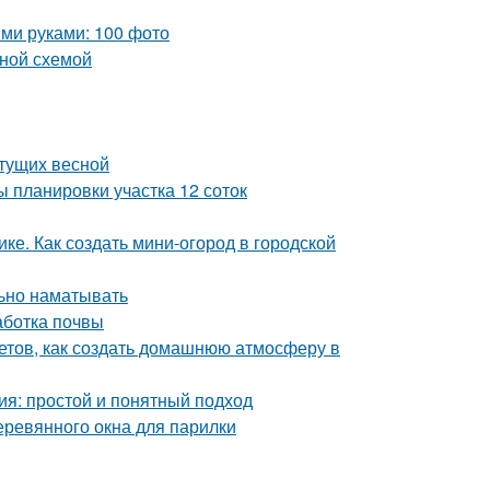
ми руками: 100 фото
ьной схемой
етущих весной
 планировки участка 12 соток
ке. Как создать мини-огород в городской
льно наматывать
аботка почвы
ветов, как создать домашнюю атмосферу в
ия: простой и понятный подход
еревянного окна для парилки