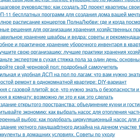
шаговое руководство: как создать 3D проект квартиры сво
П-11 бесплатных программ для создания дома вашей мечт
лное расписание концертов ПолнаЛюбви: где и когда посм
ные решения для организации хранения хозяйственных п
авильное хранение швабры и ведра: советы и рекомендац
обное и практичное хранение уборочного инвентаря в квар
учшите свою организацию: лучшие практики хранения хозя
аньте экспертом в сухая стяжка пола за один день: основ
ройте свой черновой пол: подробный самоучитель
ильная и удобная ДСП на пол по лагам: что вам нужно знат
остой ремонт в однокомнатной квартире: DIY-вариант
хня с газовой плитой: все, что нужно знать о безопасности
хня в комнату: возможно ли это и как это сделать
здание открытого пространства: объединение кухни и гост
итывайте экономию: как выбрать насос для отопления част
еренный выбор: как подобрать циркуляционный насос для 
здание уютного ландшафтного дизайна на дачном участке 1
ккуленты в домашних условиях. Советы по уходу