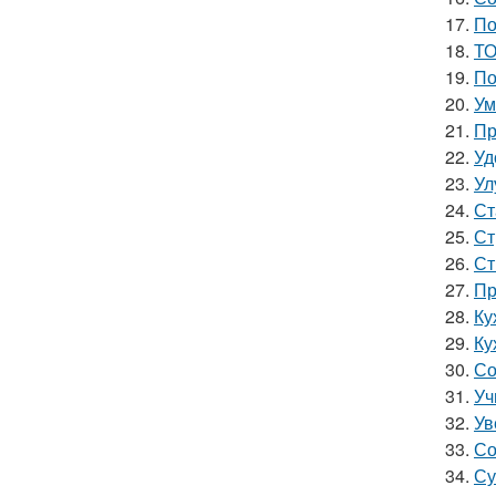
17.
По
18.
ТО
19.
По
20.
Ум
21.
Пр
22.
Уд
23.
Ул
24.
Ст
25.
Ст
26.
Ст
27.
Пр
28.
Ку
29.
Ку
30.
Со
31.
Уч
32.
Ув
33.
Со
34.
Су