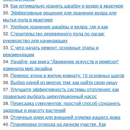
29.
Как оптимально хранить швабру и ведро в квартире
30.
Эффективные решения для хранения ведра для
мытья пола в квартире
31.
Удобное хранение швабры и ведра: где и как
32.
Строительство деревянного пола по лагам:
руководство для начинающих
33.
С чего начать ремонт: основные этапы и
рекомендации
34.
Узнайте, как книга "Движение искусств и ремёсел"
изменила мир дизайна
35.
Перенос кухни в жилую комнату: 10 основных шагов
36.
Выбор одной из многих тем: как найти свою нишу
37.
Улучшите эффективность системы отопления: как
правильно выбрать циркуляционный насос
38.
Пересадка суккулентов: простой способ сохранить
здоровье и красоту растений
39.
Отличные идеи для внешней отделки вашего дома
40.
Планировка огорода на дачном участке. Как