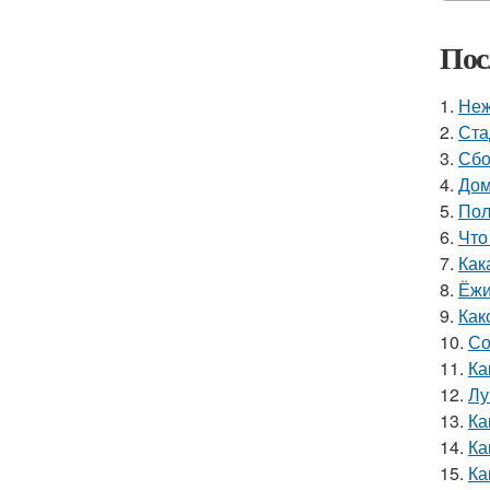
Пос
1.
Неж
2.
Ста
3.
Сбо
4.
Дом
5.
Пол
6.
Что
7.
Как
8.
Ёжи
9.
Как
10.
Со
11.
Ка
12.
Лу
13.
Ка
14.
Ка
15.
Ка