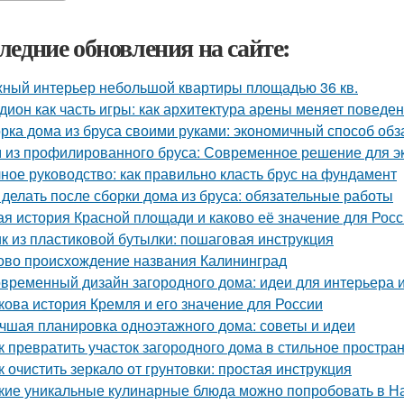
ледние обновления на сайте:
ный интерьер небольшой квартиры площадью 36 кв.
дион как часть игры: как архитектура арены меняет поведе
рка дома из бруса своими руками: экономичный способ об
 из профилированного бруса: Современное решение для э
ное руководство: как правильно класть брус на фундамент
 делать после сборки дома из бруса: обязательные работы
ая история Красной площади и каково её значение для Рос
к из пластиковой бутылки: пошаговая инструкция
ово происхождение названия Калининград
временный дизайн загородного дома: идеи для интерьера и
кова история Кремля и его значение для России
чшая планировка одноэтажного дома: советы и идеи
к превратить участок загородного дома в стильное простран
к очистить зеркало от грунтовки: простая инструкция
кие уникальные кулинарные блюда можно попробовать в Н