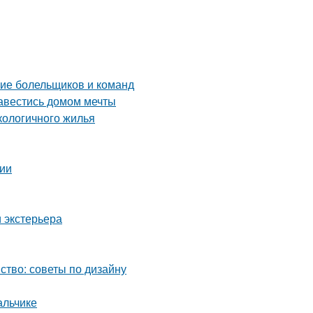
ние болельщиков и команд
завестись домом мечты
кологичного жилья
сии
 экстерьера
ство: советы по дизайну
альчике