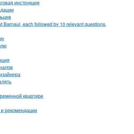
аговая инструкция
ндации
льцев
t Barnaul, each followed by 10 relevant questions,
му
елю
кция
оналов
дизайнера
влять
временной квартире
 и рекомендации