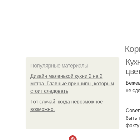
Кор
Кух
Популярные материалы
цве
Дизайн маленькой кухни 2 на 2
Бежев
метра. Главные принципы, которым
не сд
стоит следовать
Тот случай, когда невозможное
возможно.
Совет
быть 
факту