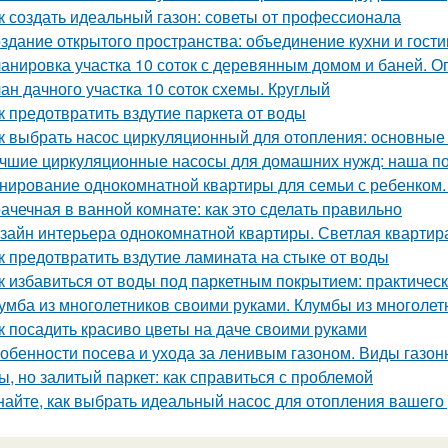
к создать идеальный газон: советы от профессионала
здание открытого пространства: объединение кухни и гост
анировка участка 10 соток с деревянным домом и баней. 
ан дачного участка 10 соток схемы. Круглый
к предотвратить вздутие паркета от воды
к выбрать насос циркуляционный для отопления: основные
чшие циркуляционные насосы для домашних нужд: наша п
нирование однокомнатной квартиры для семьи с ребенком
ачечная в ванной комнате: как это сделать правильно
зайн интерьера однокомнатной квартиры. Светлая квартира
к предотвратить вздутие ламината на стыке от воды
к избавиться от воды под паркетным покрытием: практичес
умба из многолетников своими руками. Клумбы из многолет
к посадить красиво цветы на даче своими руками
обенности посева и ухода за ленивым газоном. Виды газон
ы, но залитый паркет: как справиться с проблемой
найте, как выбрать идеальный насос для отопления вашего