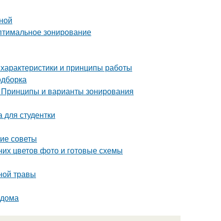
иной
Оптимальное зонирование
 характеристики и принципы работы
одборка
. Принципы и варианты зонирования
 для студентки
кие советы
них цветов фото и готовые схемы
ной травы
 дома