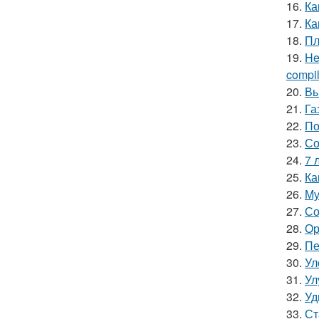
16.
Ка
17.
Ка
18.
Пл
19.
He
compile
20.
Вы
21.
Га
22.
По
23.
Со
24.
7 
25.
Ка
26.
Му
27.
Со
28.
Ор
29.
Пе
30.
Ул
31.
Ул
32.
Уд
33.
Ст