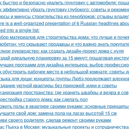
к быстро и безопасно удалить грунтовку с автомобиля: пош
к эффективно убрать грунтовку глубокого: советы и рекоме
юсы и минусы строительства из пеноблоков: отзывы владе
re is a well-organized presentation of 6 Russian headlines abou
d into a single list:
бор материалов для строительства дома: что лучше и поче
зобетон: что скрывают продавцы и что важно знать покупат
лное руководство: как создать дизайн-проект дома с нуля
здай идеальную планировку за 15 минут: пошаговая инстру
лучших программ для дизайна интерьера: выбор професси
к обустроить рабочее место в небольшой комнате: советы 
зыка для души: концерты группы Любэ продолжают вдохно
здание уютной квартиры без прихожей: идеи и советы
ганизация пространства: где хранить швабры и ведра в со
рестройка старого дома: как сделать пол
ожить полы в квартире своими руками: основные принципы
учшите свой дом: замена пола на лагах высотой 15 см
иви своего родителя, сделав ремонт своими руками
ас Пьеха в Москве: музыкальные проекты и сотрудничества