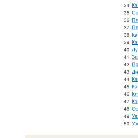
34.
Ка
35.
Со
36.
Пл
37.
Пл
38.
Ка
39.
Ка
40.
Лу
41.
Зо
42.
Пр
43.
Ди
44.
Ка
45.
Ка
46.
Кл
47.
Ка
48.
Ос
49.
Ув
50.
Уз