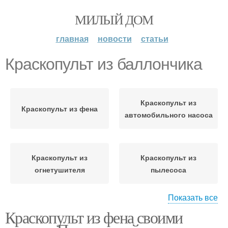
МИЛЫЙ ДОМ
главная
новости
статьи
Краскопульт из баллончика
Краскопульт из
Краскопульт из фена
автомобильного насоса
Краскопульт из
Краскопульт из
огнетушителя
пылесоса
Показать все
Краскопульт из фена своими
Безвоздушный
Самодельный
краскопульт
краскопульт