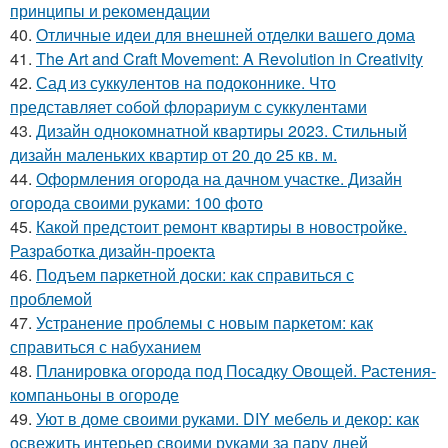
принципы и рекомендации
40.
Отличные идеи для внешней отделки вашего дома
41.
The Art and Craft Movement: A Revolution in Creativity
42.
Сад из суккулентов на подоконнике. Что
представляет собой флорариум с суккулентами
43.
Дизайн однокомнатной квартиры 2023. Стильный
дизайн маленьких квартир от 20 до 25 кв. м.
44.
Оформления огорода на дачном участке. Дизайн
огорода своими руками: 100 фото
45.
Какой предстоит ремонт квартиры в новостройке.
Разработка дизайн-проекта
46.
Подъем паркетной доски: как справиться с
проблемой
47.
Устранение проблемы с новым паркетом: как
справиться с набуханием
48.
Планировка огорода под Посадку Овощей. Растения-
компаньоны в огороде
49.
Уют в доме своими руками. DIY мебель и декор: как
освежить интерьер своими руками за пару дней