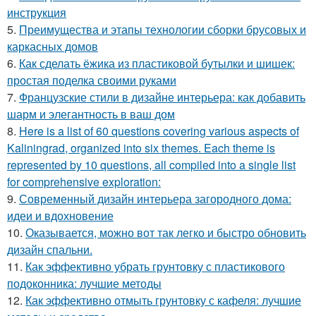
инструкция
5.
Преимущества и этапы технологии сборки брусовых и
каркасных домов
6.
Как сделать ёжика из пластиковой бутылки и шишек:
простая поделка своими руками
7.
Французские стили в дизайне интерьера: как добавить
шарм и элегантность в ваш дом
8.
Here is a list of 60 questions covering various aspects of
Kaliningrad, organized into six themes. Each theme is
represented by 10 questions, all compiled into a single list
for comprehensive exploration:
9.
Современный дизайн интерьера загородного дома:
идеи и вдохновение
10.
Оказывается, можно вот так легко и быстро обновить
дизайн спальни.
11.
Как эффективно убрать грунтовку с пластикового
подоконника: лучшие методы
12.
Как эффективно отмыть грунтовку с кафеля: лучшие