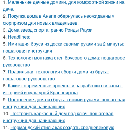
1.
Маленькие дачные домики, для комфортной жизни на
даче.
2.
Покупка дома в Анапе обернулась неожиданным
сюрпризом для новых владельцев.
3.
Дома звезд спорта: ранчо Ронды Раузи
4.
Headlines:
5.
Имитация бруса из доски своими руками за 2 минуты:
пошаговая инструкция
6.
Технология монтажа стен брусового дома: пошаговое
руководство
7.
Правильная технология сборки дома из бруса:
пошаговое руководство
8.
Какие современные проекты и разработки связаны с
историей и культурой Красноярска
9.
Построение дома из бруса своими руками: пошаговая
инструкция для начинающих
10.
Построить каркасный дом под ключ: пошаговая
инструкция для начинающих
11.
Нормандский стиль: как создать средневековую