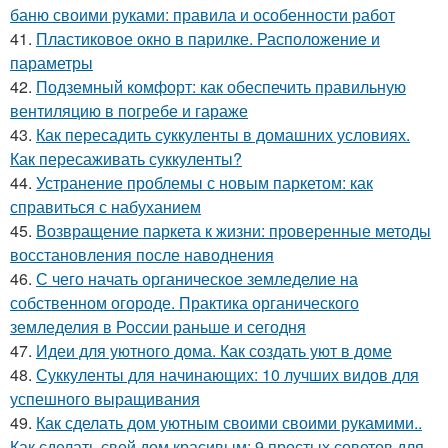
баню своими руками: правила и особенности работ
41.
Пластиковое окно в парилке. Расположение и
параметры
42.
Подземный комфорт: как обеспечить правильную
вентиляцию в погребе и гараже
43.
Как пересадить суккуленты в домашних условиях.
Как пересаживать суккуленты?
44.
Устранение проблемы с новым паркетом: как
справиться с набуханием
45.
Возвращение паркета к жизни: проверенные методы
восстановления после наводнения
46.
С чего начать органическое земледелие на
собственном огороде. Практика органического
земледелия в России раньше и сегодня
47.
Идеи для уютного дома. Как создать уют в доме
48.
Суккуленты для начинающих: 10 лучших видов для
успешного выращивания
49.
Как сделать дом уютным своими своими рукамими..
Как сделать свой дом красивым: 9 простых советов для