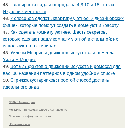
45.
Планировка сада и огорода на 4,6,10 и 15 сотках.
Изучение местности
46.
7 способов сделать квартиру уютнее. 7 дизайнерских
фишек, которые помогут создать в доме уют и красоту
47.
Как сделать комнату уютнее. Шесть секретов,
которые сделают вашу комнату уютной и стильной: их
используют в гостиницах
48.
Уильям Моррис и движение искусства и ремесла.
Уильям Моррис
49.
Вот 67+ фактов о движении искусств и ремесел для
вас. 60 названий паттернов в одном удобном списке
50.
Стрижка кустарников: простой способ достичь
идеального вида
© 2026 Милый дом
Контакты
Пользовательское соглашение
Политика конфидециальности
Обратная связь