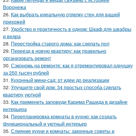
Воронежа
26.
Как выбрать идеальную отделку стен для вашей
прихожей
27.
Удобство и практичность в одном: Шкаф для швабры
и ведра
28.
Перестройка старого дома: как сделать пол
29.
Переезд в новую квартиру: как правильно
организовать ремонт
30.
Сэкономь на ремонте: как я отремонтировал однушку
за 250 тысяч рублей
31.
Кухонный мини-сад: от идеи до реализации
32.
Улучшите свой дом: 34 простых способа сделать
квартиру уютной
33.
Как применить заповеди Карима Рашида в дизайне
интерьера
34.
Перепланировка комнаты в кухню: как создать
функциональный и уютный интерьер
35.
Слияние кухни и комнаты: законные советы и