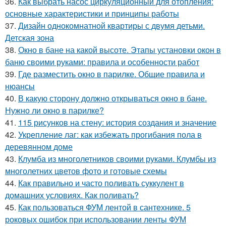
36.
Как выбрать насос циркуляционный для отопления:
основные характеристики и принципы работы
37.
Дизайн однокомнатной квартиры с двумя детьми.
Детская зона
38.
Окно в бане на какой высоте. Этапы установки окон в
баню своими руками: правила и особенности работ
39.
Где разместить окно в парилке. Общие правила и
нюансы
40.
В какую сторону должно открываться окно в бане.
Нужно ли окно в парилке?
41.
115 рисунков на стену: история создания и значение
42.
Укрепление лаг: как избежать прогибания пола в
деревянном доме
43.
Клумба из многолетников своими руками. Клумбы из
многолетних цветов фото и готовые схемы
44.
Как правильно и часто поливать суккулент в
домашних условиях. Как поливать?
45.
Как пользоваться ФУМ лентой в сантехнике. 5
роковых ошибок при использовании ленты ФУМ