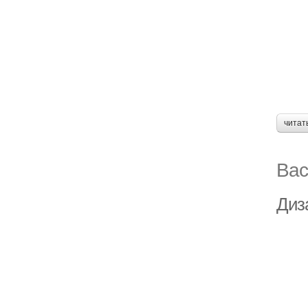
читат
Вас
Диза