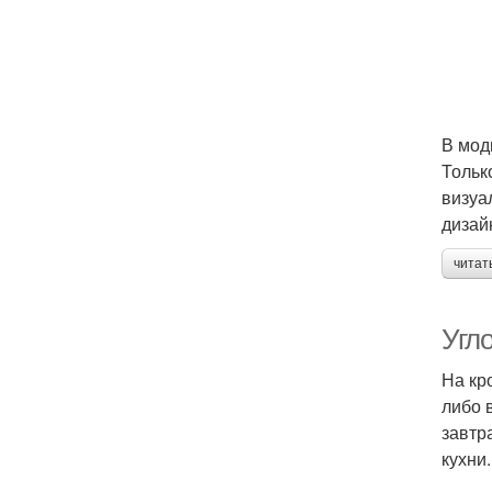
В мод
Тольк
визуа
дизай
читат
Угл
На кр
либо 
завтр
кухни