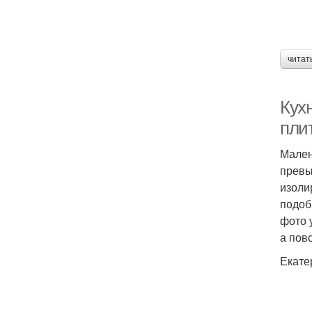
читат
Кухн
пли
Мален
превы
изоли
подоб
фото 
а пов
Екате