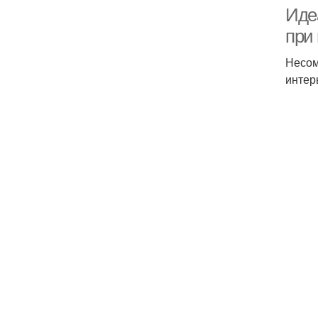
Иде
при
Несом
интер