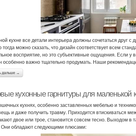
ной кухне все детали интерьера должны сочетаться друг с
о тогда можно сказать, что дизайн соответствует всем стан
льное восприятие, но это субъективные ощущения. Если у ва
н особенно важно тщательно продумать. Наши рекомендации
ь дальше →
овые кухонные гарнитуры для маленькой 
ошечных кухнях, особенно заставленных мебелью и техникой
вещь и даже получить травму. Приходится втискиваться меж
акают двое или трое, становится совсем тесно. Выходом в 
. Они обладают следующими плюсами: