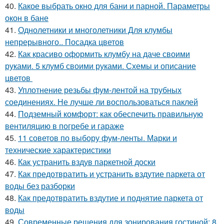
40.
Какое выбрать окно для бани и парной. Параметры
окон в бане
41.
Однолетники и многолетники Для клумбы
непрерывного.. Посадка цветов
42.
Как красиво оформить клумбу на даче своими
руками. 5 клумб своими руками. Схемы и описание
цветов
43.
Уплотнение резьбы фум-лентой на трубных
соединениях. Не лучше ли воспользоваться паклей
44.
Подземный комфорт: как обеспечить правильную
вентиляцию в погребе и гараже
45.
11 советов по выбору фум-ленты. Марки и
технические характеристики
46.
Как устранить вздув паркетной доски
47.
Как предотвратить и устранить вздутие паркета от
воды без разборки
48.
Как предотвратить вздутие и поднятие паркета от
воды
49.
Современные решения для зонирования гостиной: 8