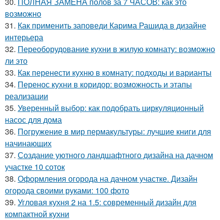
30.
ПОЛНАЯ ЗАМЕНА полов за 7 ЧАСОВ: как это
возможно
31.
Как применить заповеди Карима Рашида в дизайне
интерьера
32.
Переоборудование кухни в жилую комнату: возможно
ли это
33.
Как перенести кухню в комнату: подходы и варианты
34.
Перенос кухни в коридор: возможность и этапы
реализации
35.
Уверенный выбор: как подобрать циркуляционный
насос для дома
36.
Погружение в мир пермакультуры: лучшие книги для
начинающих
37.
Создание уютного ландшафтного дизайна на дачном
участке 10 соток
38.
Оформления огорода на дачном участке. Дизайн
огорода своими руками: 100 фото
39.
Угловая кухня 2 на 1.5: современный дизайн для
компактной кухни