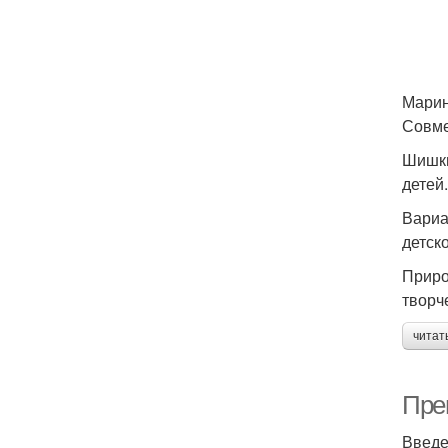
Мари
Совме
Шишки
детей.
Вариа
детск
Приро
творч
читат
Пре
Введ