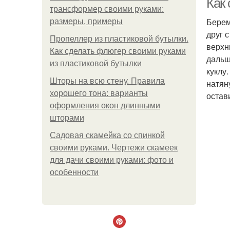
Как 
трансформер своими руками:
Берем
размеры, примеры
друг 
Пропеллер из пластиковой бутылки.
верхн
Как сделать флюгер своими руками
дальш
из пластиковой бутылки
куклу
Шторы на всю стену. Правила
натян
хорошего тона: варианты
остав
оформления окон длинными
шторами
Садовая скамейка со спинкой
своими руками. Чертежи скамеек
для дачи своими руками: фото и
особенности