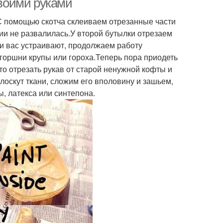
своими руками
С помощью скотча склеиваем отрезанные части
вии не развалилась.У второй бутылки отрезаем
и вас устраивают, продолжаем работу
горшни крупы или гороха.Теперь пора приодеть
то отрезать рукав от старой ненужной кофты и
лоскут ткани, сложим его вполовину и зашьем,
, латекса или синтепона.