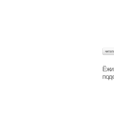
читат
Ёжи
под