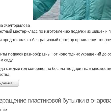
на Желторылова
стный мастер-класс по изготовлению поделки из шишек и п
 предоставляют безграничный простор проявления творческ
нты поделок разнообразны : от новогодних украшений до о
ом саду.
да каждый год совершенно бесплатно дарит нам множеств
ества.
ь дальше →
вращение пластиковой бутылки в очарова
ение