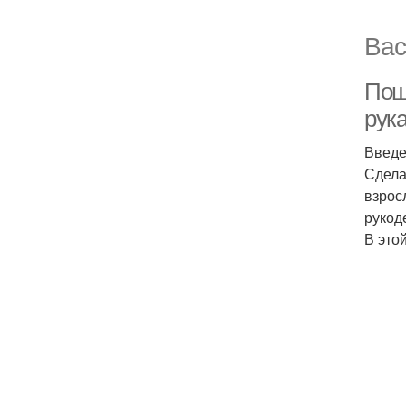
Вас
Пош
рук
Введ
Сдела
взрос
рукод
В это