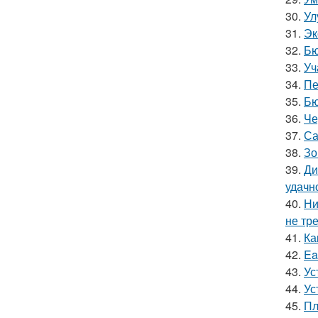
30.
Ул
31.
Эк
32.
Бю
33.
Уч
34.
Пе
35.
Бю
36.
Че
37.
Са
38.
Зо
39.
Ди
удачн
40.
Ни
не тр
41.
Ка
42.
Ea
43.
Ус
44.
Ус
45.
Пл