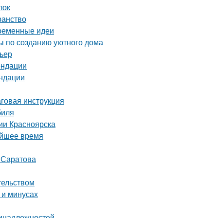
лок
ранство
временные идеи
ты по созданию уютного дома
рьер
ендации
ендации
аговая инструкция
биля
ии Красноярска
айшее время
т Саратова
тельством
 и минусах
ринадлежностей