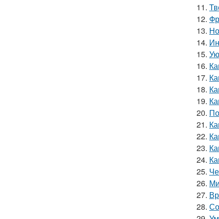
11.
Тв
12.
Фр
13.
Но
14.
Ин
15.
Ую
16.
Ка
17.
Ка
18.
Ка
19.
Ка
20.
По
21.
Ка
22.
Ка
23.
Ка
24.
Ка
25.
Че
26.
Ми
27.
Вр
28.
Со
29.
Ум