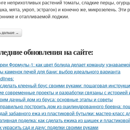
нге неприхотливых растений томаты, сладкие перцы, огурцы
шка, мята, укроп, эстрагон) и конечно же, микрозелень. Эти
оннике и отапливаемой лоджии.
ь дальше →
ледние обновления на сайте:
реи Формулы-1: как цвет болида делает команду узнаваемой
ы каменок печей для бани: выбор идеального варианта
dlines:
 сделать клееный брус своими руками: пошаговая инструкц
ие современные проекты и разработки связаны с историей 
оим дачный дом из бруса: основные этапы и советы
 правильно построить дом из оцилиндрованного бревна: по
дай забавного ежа из пластиковой бутылки: мастер-класс д
ативная поделка: как сделать ежика из шишек и пластиково
к украсить сад и дачу: поделки своими руками