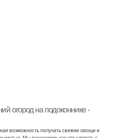
ний огород на подоконнике -
асная возможность получать свежие овощи и
 чистые. Мы расскажем, как это сделать с