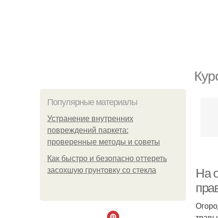
Кур
Популярные материалы
Устранение внутренних
повреждений паркета:
проверенные методы и советы
Как быстро и безопасно оттереть
засохшую грунтовку со стекла
На о
пра
Огоро
травы