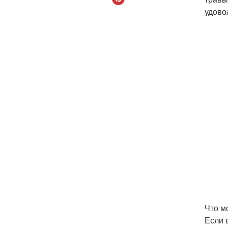
удово
Что м
Если 