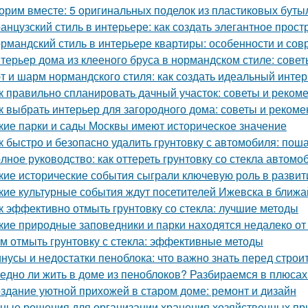
орим вместе: 5 оригинальных поделок из пластиковых буты
анцузский стиль в интерьере: как создать элегантное прост
рмандский стиль в интерьере квартиры: особенности и со
терьер дома из клееного бруса в нормандском стиле: сове
т и шарм нормандского стиля: как создать идеальный инте
к правильно спланировать дачный участок: советы и реком
к выбрать интерьер для загородного дома: советы и реком
кие парки и сады Москвы имеют историческое значение
к быстро и безопасно удалить грунтовку с автомобиля: пош
лное руководство: как оттереть грунтовку со стекла автомо
кие исторические события сыграли ключевую роль в развит
кие культурные события ждут посетителей Ижевска в ближ
к эффективно отмыть грунтовку со стекла: лучшие методы
кие природные заповедники и парки находятся недалеко о
м отмыть грунтовку с стекла: эффективные методы
нусы и недостатки пеноблока: что важно знать перед строи
едно ли жить в доме из пеноблоков? Разбираемся в плюсах
здание уютной прихожей в старом доме: ремонт и дизайн
ные решения для организации хранения хозяйственных п