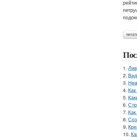
рейти
петру
подок
читат
Пос
1.
Лив
2.
Вид
3.
Hea
4.
Как
5.
Как
6.
Стр
7.
Как
8.
Соз
9.
Кре
10.
Ка