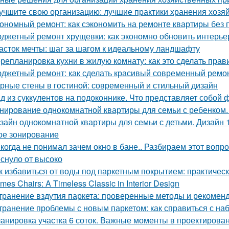
учшите свою организацию: лучшие практики хранения хозя
ономный ремонт: как сэкономить на ремонте квартиры без 
джетный ремонт хрущевки: как экономно обновить интерье
асток мечты: шаг за шагом к идеальному ландшафту
репланировка кухни в жилую комнату: как это сделать прав
джетный ремонт: как сделать красивый современный ремон
рные стены в гостиной: современный и стильный дизайн
д из суккулентов на подоконнике. Что представляет собой 
нирование однокомнатной квартиры для семьи с ребенком
зайн однокомнатной квартиры для семьи с детьми. Дизайн 
ое зонирование
когда не понимал зачем окно в бане.. Разбираем этот вопрос
еснуло от высоко
к избавиться от воды под паркетным покрытием: практичес
mes Chairs: A Timeless Classic in Interior Design
транение вздутия паркета: проверенные методы и рекомен
транение проблемы с новым паркетом: как справиться с на
анировка участка 6 соток. Важные моменты в проектирова