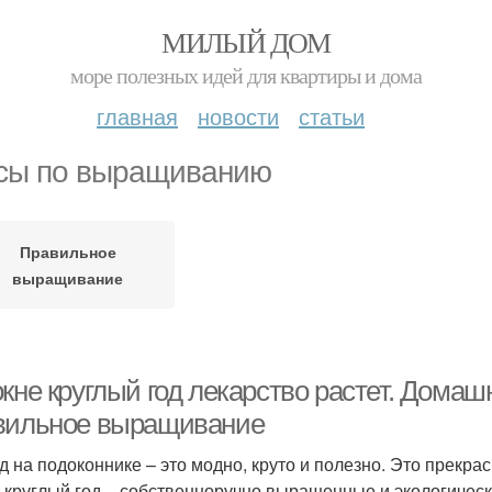
МИЛЫЙ ДОМ
море полезных идей для квартиры и дома
главная
новости
статьи
сы по выращиванию
Правильное
выращивание
кне круглый год лекарство растет. Домаш
вильное выращивание
д на подоконнике – это модно, круто и полезно. Это прекр
 круглый год – собственноручно выращенные и экологически