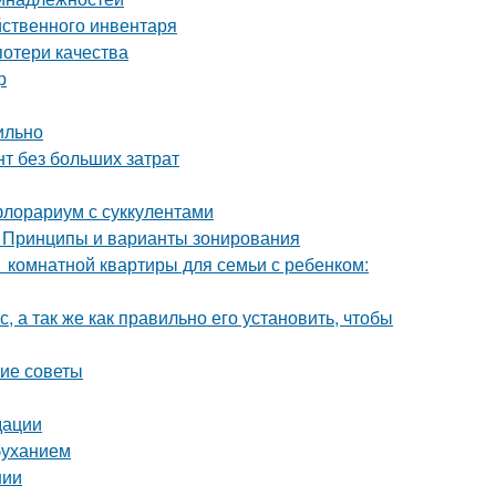
йственного инвентаря
потери качества
р
ильно
т без больших затрат
флорариум с суккулентами
. Принципы и варианты зонирования
1 комнатной квартиры для семьи с ребенком:
, а так же как правильно его установить, чтобы
кие советы
дации
буханием
нии