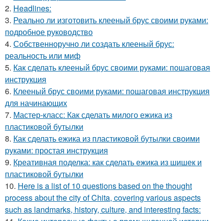
2.
Headlines:
3.
Реально ли изготовить клееный брус своими руками:
подробное руководство
4.
Собственноручно ли создать клееный брус:
реальность или миф
5.
Как сделать клееный брус своими руками: пошаговая
инструкция
6.
Клееный брус своими руками: пошаговая инструкция
для начинающих
7.
Мастер-класс: Как сделать милого ежика из
пластиковой бутылки
8.
Как сделать ежика из пластиковой бутылки своими
руками: простая инструкция
9.
Креативная поделка: как сделать ежика из шишек и
пластиковой бутылки
10.
Here is a list of 10 questions based on the thought
process about the city of Chita, covering various aspects
such as landmarks, history, culture, and interesting facts: