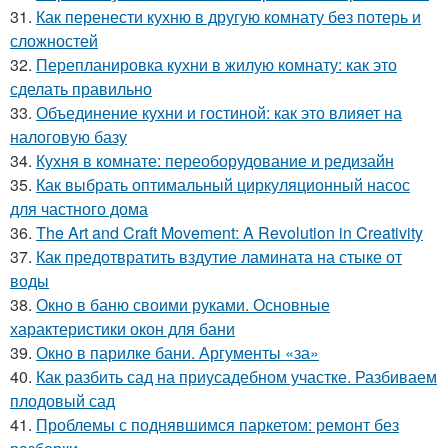
31.
Как перенести кухню в другую комнату без потерь и
сложностей
32.
Перепланировка кухни в жилую комнату: как это
сделать правильно
33.
Объединение кухни и гостиной: как это влияет на
налоговую базу
34.
Кухня в комнате: переоборудование и редизайн
35.
Как выбрать оптимальный циркуляционный насос
для частного дома
36.
The Art and Craft Movement: A Revolution in Creativity
37.
Как предотвратить вздутие ламината на стыке от
воды
38.
Окно в баню своими руками. Основные
характеристики окон для бани
39.
Окно в парилке бани. Аргументы «за»
40.
Как разбить сад на приусадебном участке. Разбиваем
плодовый сад
41.
Проблемы с поднявшимся паркетом: ремонт без