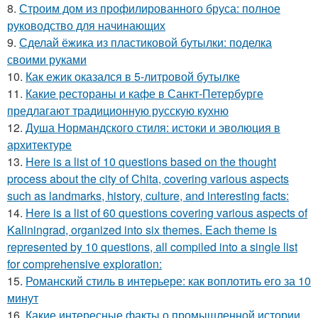
8.
Строим дом из профилированного бруса: полное
руководство для начинающих
9.
Сделай ёжика из пластиковой бутылки: поделка
своими руками
10.
Как ежик оказался в 5-литровой бутылке
11.
Какие рестораны и кафе в Санкт-Петербурге
предлагают традиционную русскую кухню
12.
Душа Нормандского стиля: истоки и эволюция в
архитектуре
13.
Here is a list of 10 questions based on the thought
process about the city of Chita, covering various aspects
such as landmarks, history, culture, and interesting facts:
14.
Here is a list of 60 questions covering various aspects of
Kaliningrad, organized into six themes. Each theme is
represented by 10 questions, all compiled into a single list
for comprehensive exploration:
15.
Романский стиль в интерьере: как воплотить его за 10
минут
16.
Какие интересные факты о промышленной истории