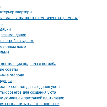
ь
интерьер квартиры
щью малозатратного косметического ремонта
да
ндации
и рекомендации
ю погреба в гараже
еревянном доме
етьми
 вентиляции подвала и погреба
кие советы
оны в огороде
ндации
ростых советов для создания уюта
стых советов для создания уюта
щью домашней приточной вентиляции
ях вырастить гранат из косточки