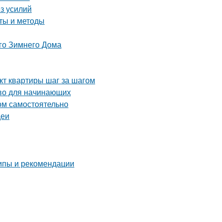
ез усилий
еты и методы
го Зимнего Дома
кт квартиры шаг за шагом
тво для начинающих
ом самостоятельно
деи
ипы и рекомендации