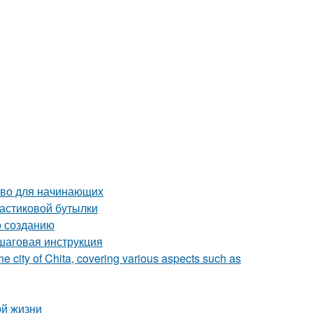
тво для начинающих
ластиковой бутылки
о созданию
ошаговая инструкция
he city of Chita, covering various aspects such as
ой жизни