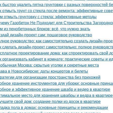
к быстро удалить пятна грунтовки с разных поверхностей б
к отмыть грунт со стекла после ремонта: эффективные сов
м отмыть грунтовку с стекла: эффективные методы
чему Газобетон Не Подходит для Строительства Загородно
м из пенобетонных блоков: всё, что нужно знать
здай дизайн-проект сам: пошаговое руководство
лное руководство: как самостоятельно создать дизайн-прое
к сделать дизайн-проект самостоятельно: полное руководс
сплатное проектирование дома: как спроектировать свой д
к организовать кабинет в комнате: практические советы и и
обычная Москва: скрытые уголки и секретные места
ава в Новосибирске: даты концертов и билеты
ратегии для организации пространства без прихожей
обное хранение инструментов для уборки: основные принц
обное и эффективное хранение швабр и ведер в квартире
тимальное место для хранения швабры и ведра в квартире
учшите свой дом: создание полки из досок в квартире
ладка пола в домах: основные принципы и рекомендации