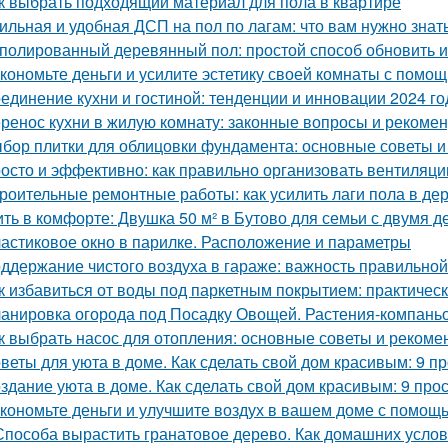
к выбрать подходящий материал для пола в квартире
ильная и удобная ДСП на пол по лагам: что вам нужно знат
полированный деревянный пол: простой способ обновить 
кономьте деньги и усилите эстетику своей комнаты с помо
единение кухни и гостиной: тенденции и инновации 2024 го
ренос кухни в жилую комнату: законные вопросы и рекоме
бор плитки для облицовки фундамента: основные советы 
осто и эффективно: как правильно организовать вентиляци
роительные ремонтные работы: как усилить лаги пола в д
ть в комфорте: Двушка 50 м² в Бутово для семьи с двумя д
астиковое окно в парилке. Расположение и параметры
ддержание чистого воздуха в гараже: важность правильной
к избавиться от воды под паркетным покрытием: практичес
анировка огорода под Посадку Овощей. Растения-компань
к выбрать насос для отопления: основные советы и рекоме
веты для уюта в доме. Как сделать свой дом красивым: 9 п
здание уюта в доме. Как сделать свой дом красивым: 9 про
кономьте деньги и улучшите воздух в вашем доме с помо
Способа вырастить гранатовое дерево. Как домашних услови