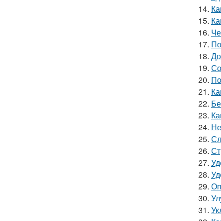
14.
Ка
15.
Ка
16.
Че
17.
По
18.
До
19.
Со
20.
По
21.
Ка
22.
Бе
23.
Ка
24.
Не
25.
Сл
26.
Ст
27.
Уд
28.
Уд
29.
Оп
30.
Ул
31.
Ук