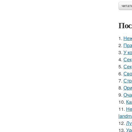
читат
Пос
1.
Неж
2.
Пра
3.
У к
4.
Сек
5.
Сек
6.
Сво
7.
Стр
8.
Ори
9.
Оча
10.
Ка
11.
He
landma
12.
Лу
13.
Уд