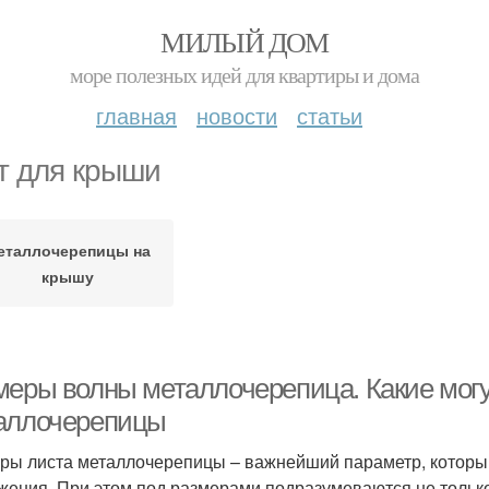
МИЛЫЙ ДОМ
море полезных идей для квартиры и дома
главная
новости
статьи
т для крыши
еталлочерепицы на
крышу
меры волны металлочерепица. Какие мог
аллочерепицы
ры листа металлочерепицы – важнейший параметр, который
жения. При этом под размерами подразумеваются не только