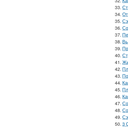
32.
Ка
33.
Ст
34.
От
35.
Сэ
36.
Со
37.
Пе
38.
Вы
39.
Пр
40.
Ст
41.
Жи
42.
Пл
43.
По
44.
Ка
45.
Пл
46.
Ка
47.
Со
48.
Со
49.
Сэ
50.
3 