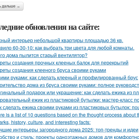
ь дальше →
ледние обновления на сайте:
ный интерьер небольшой квартиры площадью 36 кв.
вило 60-30-10: как выбрать три цвета для любой комнаты.
ого дома пылитcя cтарый вентилятор?
реты создания прочных клееных балок для перекрытий
реты создания клееного бруса своими руками
ими руками: как сделать клееный и профилированный брус
оительство дома из бруса своими руками: полное руководс
гинальный подарок или украшение: как сделать ежика из п
ровательный ежик из пластиковой бутылки: мастер-класс п
к сделать ежика своими руками из пластиковых бутылок: п
re is a list of 10 questions based on the thought process about t
rks, history, culture, and interesting facts:
чшие интерьеры загородного дома 2025: топ-тренды и идеи
обство и стиль: проекты одноэтажных домов для комфортн