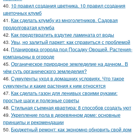
40.
10 правил создания цветника. 10 правил создания
цветочных клумб
41.
Как сделать клумбу из многолетников. Садовая
продолговатая клумба
42.
Как предотвратить вздутие ламината от воды
43.
Увы, но залитый паркет: как справиться с проблемой
44.
Планировка огорода под Посадку Овощей. Растения-
компаньоны в огороде
45.
Органическое природное земледелие на дачном.. В
чём суть органического земледелия?
46.
Суккуленты уход в домашних условиях. Что такое
суккуленты и какие растения к ним относятся
47.
Как сделать газон для ленивых своими руками:
простые шаги и полезные советы
48.
Стильная съемная квартира: 8 способов создать уют
49.
Укрепление пола в деревянном доме: основные
принципы и рекомендации
50.
Бюджетный ремонт: как экономно обновить свой дом