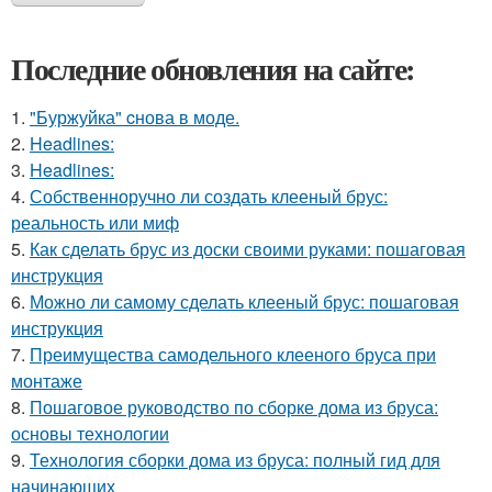
Последние обновления на сайте:
1.
"Буржуйка" cнова в моде.
2.
Headlines:
3.
Headlines:
4.
Собственноручно ли создать клееный брус:
реальность или миф
5.
Как сделать брус из доски своими руками: пошаговая
инструкция
6.
Можно ли самому сделать клееный брус: пошаговая
инструкция
7.
Преимущества самодельного клееного бруса при
монтаже
8.
Пошаговое руководство по сборке дома из бруса:
основы технологии
9.
Технология сборки дома из бруса: полный гид для
начинающих