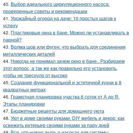
40.
Выбор идеального циркуляционного насоса:
проверенные советы и рекомендации
41.
Урожайный огород на даче: 10 простых шагов к
успеху
42.
Пластиковые окна в бане. Можно ли устанавливать в
парной?
43.
Волма шов или фуген: что выбрать для соединения
металлических деталей
44.
Никогда не понимал зачем окно в бане.. Разбираем
этот вопрос, а так же как правильно его установить,
чтобы не треснуло от высоко
45.
Создание функциональной и эстетичной кухни в 8
квадратных метрах
46.
Грамотная планировка участка 6 соток от А до Я.
Этапы планировки
47.
Бюджетные рецепты для домашнего уюта
48.
Уют в доме своими руками. DIY мебель и декор: как
освежить интерьер своими руками за пару дней
49.
Все, что нужно знать о насосах для системы