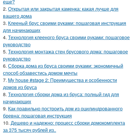
еще?
2.
Открытая или закрытая каменка: какая лучше для
вашего дома
3.
Клееный брус своими руками: пошаговая инструкция
для начинающих
4.
Технология клееного бруса своими руками: пошаговое
руководство
5.
Технология монтажа стен брусового дома: пошаговое
руководство
6.
Сборка дома из бруса своими руками: экономичный
способ обзавестись домом мечты
7.
My house #stage 2: Преимущества и особенности
домов из бруса
8.
Технология сборки дома из бруса: полный гид для
начинающих
9.
Как правильно построить дом из оцилиндрованного
бревна: пошаговая инструкция
10.
Дешево и надежно: процесс сборки домокомплекта
за 375 тысяч рублей из..