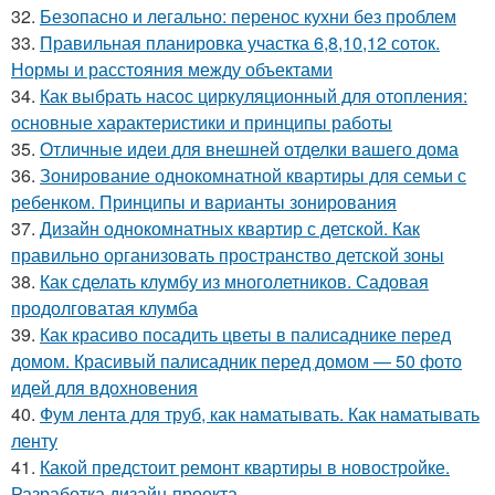
32.
Безопасно и легально: перенос кухни без проблем
33.
Правильная планировка участка 6,8,10,12 соток.
Нормы и расстояния между объектами
34.
Как выбрать насос циркуляционный для отопления:
основные характеристики и принципы работы
35.
Отличные идеи для внешней отделки вашего дома
36.
Зонирование однокомнатной квартиры для семьи с
ребенком. Принципы и варианты зонирования
37.
Дизайн однокомнатных квартир с детской. Как
правильно организовать пространство детской зоны
38.
Как сделать клумбу из многолетников. Садовая
продолговатая клумба
39.
Как красиво посадить цветы в палисаднике перед
домом. Красивый палисадник перед домом — 50 фото
идей для вдохновения
40.
Фум лента для труб, как наматывать. Как наматывать
ленту
41.
Какой предстоит ремонт квартиры в новостройке.
Разработка дизайн-проекта