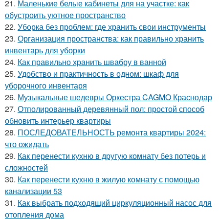
21.
Маленькие белые кабинеты для на участке: как
обустроить уютное пространство
22.
Уборка без проблем: где хранить свои инструменты
23.
Организация пространства: как правильно хранить
инвентарь для уборки
24.
Как правильно хранить швабру в ванной
25.
Удобство и практичность в одном: шкаф для
уборочного инвентаря
26.
Музыкальные шедевры Оркестра CAGMO Краснодар
27.
Отполированный деревянный пол: простой способ
обновить интерьер квартиры
28.
ПОСЛЕДОВАТЕЛЬНОСТЬ ремонта квартиры 2024:
что ожидать
29.
Как перенести кухню в другую комнату без потерь и
сложностей
30.
Как перенести кухню в жилую комнату с помощью
канализации 53
31.
Как выбрать подходящий циркуляционный насос для
отопления дома