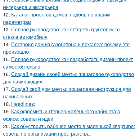
интерьера и экстерьера
12.
Каталог проектов домов: подбор по вашим
параметрам
13.
Полное руководство: как оттереть грунтовку со
стекла автомобиля
14.
Построил дом из газобетона и пожалел: почему это
произошло
15.
Полное руководство: как разработать дизайн-проект
самостоятельно
16.
Создай дизайн своей мечты: пошаговое руководство
для начинающих
17.
Создай свой дом мечты: пошаговая инструкция для
начинающих
18.
Headlines:
19.
Как оформить интерьер маленького кабинета в
офисе: советы и идеи
20.
Как обустроить рабочее место в маленькой квартире:
советы по организации пространства