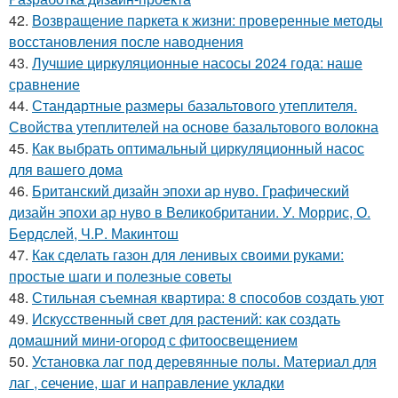
42.
Возвращение паркета к жизни: проверенные методы
восстановления после наводнения
43.
Лучшие циркуляционные насосы 2024 года: наше
сравнение
44.
Стандартные размеры базальтового утеплителя.
Свойства утеплителей на основе базальтового волокна
45.
Как выбрать оптимальный циркуляционный насос
для вашего дома
46.
Британский дизайн эпохи ар нуво. Графический
дизайн эпохи ар нуво в Великобритании. У. Моррис, О.
Бердслей, Ч.Р. Макинтош
47.
Как сделать газон для ленивых своими руками:
простые шаги и полезные советы
48.
Стильная съемная квартира: 8 способов создать уют
49.
Искусственный свет для растений: как создать
домашний мини-огород с фитоосвещением
50.
Установка лаг под деревянные полы. Материал для
лаг , сечение, шаг и направление укладки