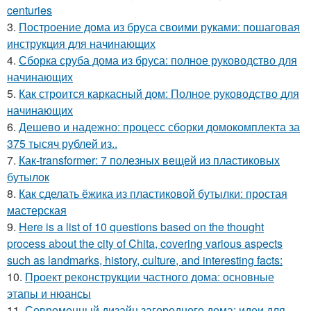
centuries
3.
Построение дома из бруса своими руками: пошаговая
инструкция для начинающих
4.
Сборка сруба дома из бруса: полное руководство для
начинающих
5.
Как строится каркасный дом: Полное руководство для
начинающих
6.
Дешево и надежно: процесс сборки домокомплекта за
375 тысяч рублей из..
7.
Как-transformer: 7 полезных вещей из пластиковых
бутылок
8.
Как сделать ёжика из пластиковой бутылки: простая
мастерская
9.
Here is a list of 10 questions based on the thought
process about the city of Chita, covering various aspects
such as landmarks, history, culture, and interesting facts:
10.
Проект реконструкции частного дома: основные
этапы и нюансы
11.
Современный дизайн загородного дома: идеи для