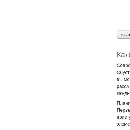
читат
Как
Совре
Обуст
вы мо
рассм
кажды
Плани
Первы
прист
элеме