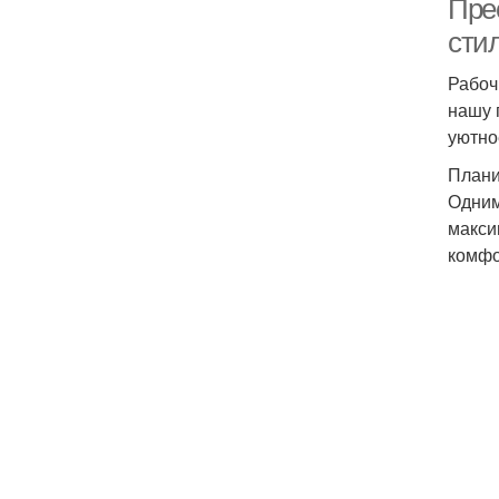
Пре
сти
Рабоч
нашу 
уютно
Плани
Одним
макси
комфо