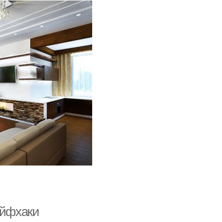
айфхаки