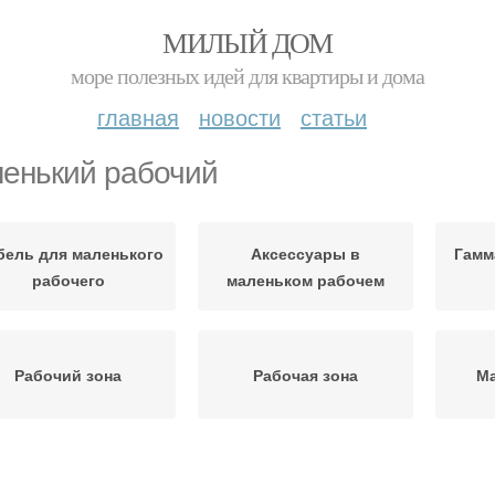
МИЛЫЙ ДОМ
море полезных идей для квартиры и дома
главная
новости
статьи
енький рабочий
бель для маленького
Аксессуары в
Гамм
рабочего
маленьком рабочем
Рабочий зона
Рабочая зона
М
Пространство в
ресло для рабочего
Рабо