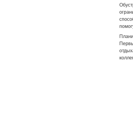
Обуст
огран
спосо
помог
Плани
Первы
отдых
колле