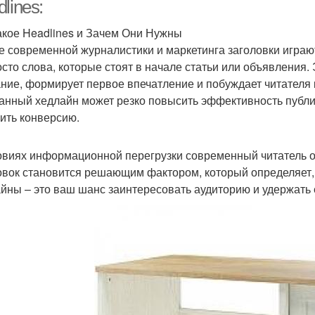
маленьком кабинете
lines:
акое Headlines и Зачем Они Нужны
е современной журналистики и маркетинга заголовки играют
Освещение для
Мебель для маленького
Каби
осто слова, которые стоят в начале статьи или объявления
аленького кабинета
кабинета
ние, формирует первое впечатление и побуждает читателя
анный хедлайн может резко повысить эффективность публик
ить конверсию.
овиях информационной перегрузки современный читатель о
овок становится решающим фактором, который определяет, 
йны – это ваш шанс заинтересовать аудиторию и удержать 