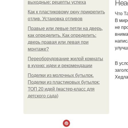
Head
выходные: рецепты успеха
Как к пластиковому окну прикрепить
Что Т
отлив. Установка отливов
В мир
не пр
м
Правые или левые петли на дверь,
внима
как определить. Как определить:
напис
дверь правая или левая при
улучш
монтаже?
Переоборудование жилой комнаты
В усл
в кухню: идеи и рекомендации
загол
Поделки из молочных бутылок.
Хедла
Поделки из пластиковых бутылок:
ТОП 20 идей (мастер-класс для
детского сада)