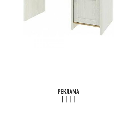
Зоны в студии
Зона в студии
Пространство в
Элементы в рабочую
рабочей зоне
зону
Комфортный рабочий
Рабочая атмосфера
Зона в однокомнатной
Зоны в однокомнатной
квартире
квартире