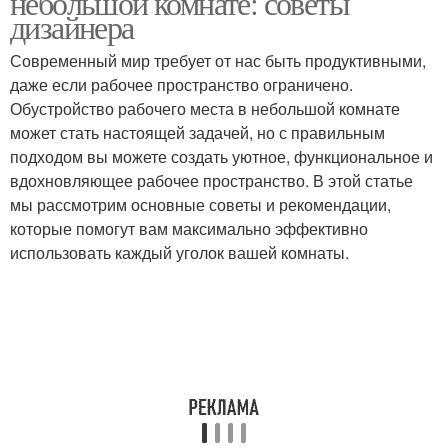
небольшой комнате: советы
дизайнера
Современный мир требует от нас быть продуктивными,
Освещение для
даже если рабочее пространство ограничено.
Штрих к рабочему
рабочего
Обустройство рабочего места в небольшой комнате
может стать настоящей задачей, но с правильным
подходом вы можете создать уютное, функциональное и
вдохновляющее рабочее пространство. В этой статье
Гамма для рабочего
Маленький рабочий
мы рассмотрим основные советы и рекомендации,
которые помогут вам максимально эффективно
использовать каждый уголок вашей комнаты.
Мебель для маленького
Аксессуары в
рабочего
маленьком рабочем
Гамма для маленького
Пространство в
рабочего
маленьком рабочем