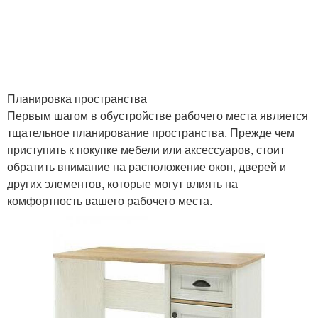
Кабели в рабочем
Кресло для рабочего
Планировка пространства
Первым шагом в обустройстве рабочего места является
Рабочий пространство
Рабочий атмосфера
тщательное планирование пространства. Прежде чем
приступить к покупке мебели или аксессуаров, стоит
обратить внимание на расположение окон, дверей и
других элементов, которые могут влиять на
Мебель для
комфортность вашего рабочего места.
Пространство с зоной
компактного рабочего
Рабочая обстановка
Зоны в маленькой