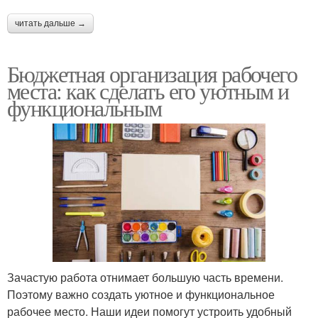
Зоны в небольшой
Освещение для
читать дальше →
квартире
рабочей зоны
Бюджетная организация рабочего
места: как сделать его уютным и
Принадлежности в
функциональным
Зона в углу
рабочей зоне
Кресло для рабочей
Зона на кухне
зоны
Рабочая поверхность
Обеденная зона
Зачастую работа отнимает большую часть времени.
Поэтому важно создать уютное и функциональное
рабочее место. Наши идеи помогут устроить удобный