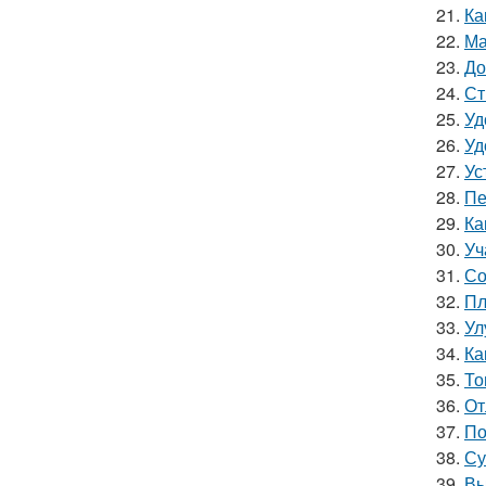
21.
Ка
22.
Ма
23.
До
24.
Ст
25.
Уд
26.
Уд
27.
Ус
28.
Пе
29.
Ка
30.
Уч
31.
Со
32.
Пл
33.
Ул
34.
Ка
35.
То
36.
От
37.
По
38.
Су
39.
Вы