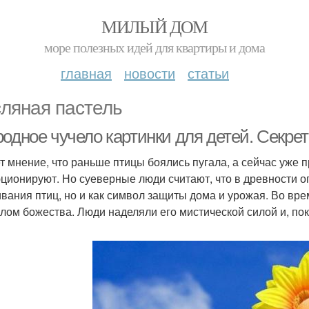
МИЛЫЙ ДОМ
море полезных идей для квартиры и дома
главная
новости
статьи
ляная пастель
родное чучело картинки для детей. Секре
т мнение, что раньше птицы боялись пугала, а сейчас уже п
ционируют. Но суеверные люди считают, что в древности ог
ивания птиц, но и как символ защиты дома и урожая. Во вр
лом божества. Люди наделяли его мистической силой и, по