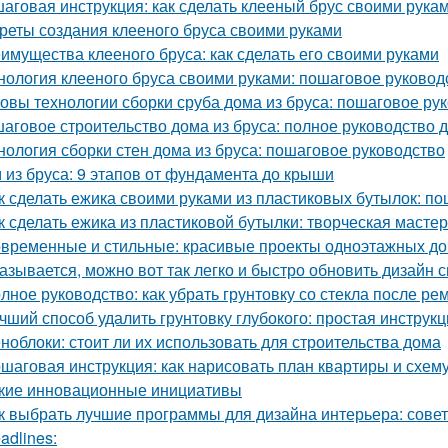
аговая инструкция: как сделать клееный брус своими рука
реты создания клееного бруса своими руками
имущества клееного бруса: как сделать его своими руками
нология клееного бруса своими руками: пошаговое руковод
овы технологии сборки сруба дома из бруса: пошаговое ру
аговое строительство дома из бруса: полное руководство
нология сборки стен дома из бруса: пошаговое руководство
 из бруса: 9 этапов от фундамента до крыши
к сделать ежика своими руками из пластиковых бутылок: п
к сделать ежика из пластиковой бутылки: творческая масте
временные и стильные: красивые проекты одноэтажных д
азывается, можно вот так легко и быстро обновить дизайн с
лное руководство: как убрать грунтовку со стекла после ре
чший способ удалить грунтовку глубокого: простая инструк
ноблоки: стоит ли их использовать для строительства дома
шаговая инструкция: как нарисовать план квартиры и схем
кие инновационные инициативы
к выбрать лучшие программы для дизайна интерьера: сове
adlines: