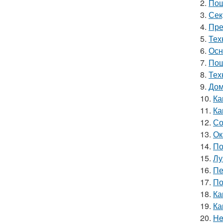
2.
Пош
3.
Сек
4.
Пре
5.
Тех
6.
Осн
7.
Пош
8.
Тех
9.
Дом
10.
Ка
11.
Ка
12.
Со
13.
Ок
14.
По
15.
Лу
16.
Пе
17.
По
18.
Ка
19.
Ка
20.
He