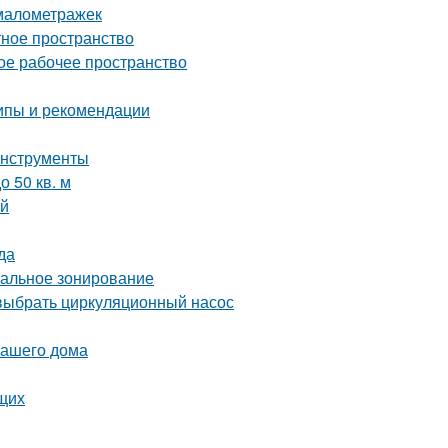
 малометражек
тное пространство
ое рабочее пространство
ипы и рекомендации
инструменты
 50 кв. м
ей
да
мальное зонирование
выбрать циркуляционный насос
вашего дома
щих