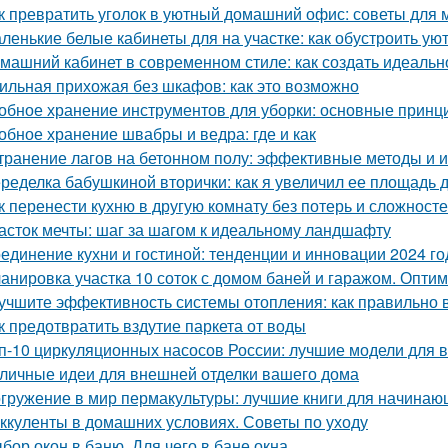
к превратить уголок в уютный домашний офис: советы для
ленькие белые кабинеты для на участке: как обустроить ую
машний кабинет в современном стиле: как создать идеальн
ильная прихожая без шкафов: как это возможно
обное хранение инструментов для уборки: основные принц
обное хранение швабры и ведра: где и как
транение лагов на бетонном полу: эффективные методы и 
ределка бабушкиной вторички: как я увеличил ее площадь до
к перенести кухню в другую комнату без потерь и сложност
асток мечты: шаг за шагом к идеальному ландшафту
единение кухни и гостиной: тенденции и инновации 2024 го
анировка участка 10 соток с домом баней и гаражом. Опти
учшите эффективность системы отопления: как правильно 
к предотвратить вздутие паркета от воды
п-10 циркуляционных насосов России: лучшие модели для 
личные идеи для внешней отделки вашего дома
гружение в мир пермакультуры: лучшие книги для начинаю
ккуленты в домашних условиях. Советы по уходу
бор окон в баню. Для чего в бане окна