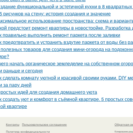
здание функциональной и эстетичной кухни в 8 квадратных
5 рисунков на стену: история создания и значение
ксимальное использование пространства: схема и варианты
кой предстоит ремонт квартиры в новостройке. Разработка 
к правильно выполнить ремонт паркета после заливки
к предотвратить и устранить вздутие паркета от воды без р
 полезных товаров для создания мини-огорода на подоконни
ире?
чего начать органическое земледелие на собственном огоро
и раньше и сегодня
к сделать комнату уютной и красивой своими руками. DIY ме
и за пару дней
простых идей для создания домашнего уюта
к создать уют и комфорт в съёмной квартире. 5 простых со
ой квартире
Контакты
Пользовательское соглашение
Обратная св
Политика конфидециальности
Копирование раз