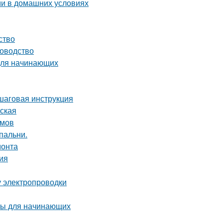
ми в домашних условиях
ство
ководство
 для начинающих
ошаговая инструкция
рская
омов
пальни.
монта
ция
у электропроводки
ты для начинающих