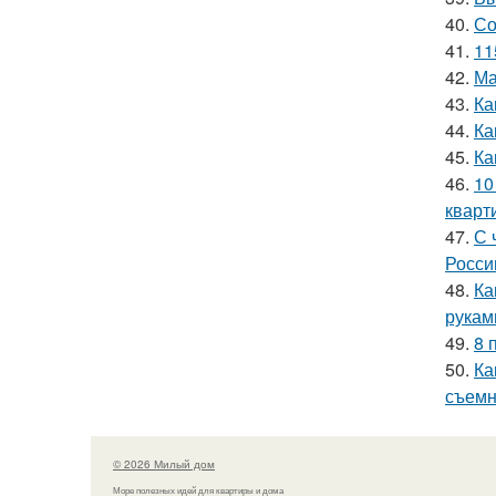
40.
Со
41.
11
42.
Ма
43.
Ка
44.
Ка
45.
Ка
46.
10
кварт
47.
С 
Росси
48.
Ка
рукам
49.
8 
50.
Ка
съемн
© 2026 Милый дом
Море полезных идей для квартиры и дома