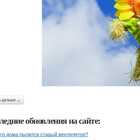
ь дальше →
ледние обновления на сайте:
ого дома пылитcя cтарый вентилятор?