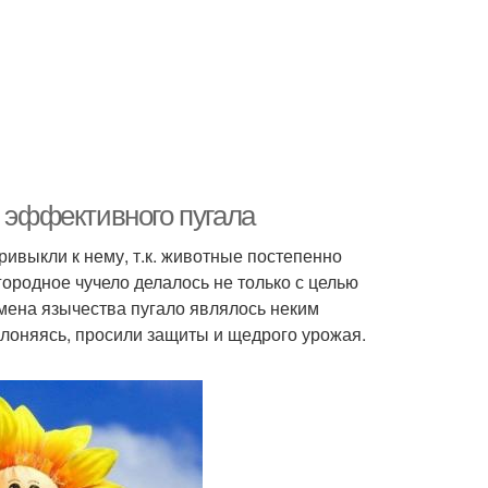
т эффективного пугала
ривыкли к нему, т.к. животные постепенно
ородное чучело делалось не только с целью
емена язычества пугало являлось неким
клоняясь, просили защиты и щедрого урожая.