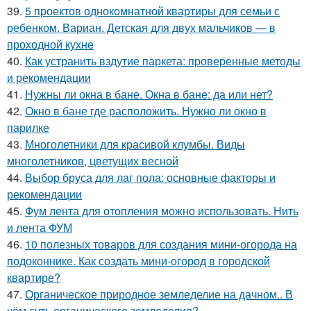
39.
5 проектов однокомнатной квартиры для семьи с
ребенком. Вариан. Детская для двух мальчиков — в
проходной кухне
40.
Как устранить вздутие паркета: проверенные методы
и рекомендации
41.
Нужны ли окна в бане. Окна в бане: да или нет?
42.
Окно в бане где расположить. Нужно ли окно в
парилке
43.
Многолетники для красивой клумбы. Виды
многолетников, цветущих весной
44.
Выбор бруса для лаг пола: основные факторы и
рекомендации
45.
Фум лента для отопления можно использовать. Нить
и лента ФУМ
46.
10 полезных товаров для создания мини-огорода на
подоконнике. Как создать мини-огород в городской
квартире?
47.
Органическое природное земледелие на дачном.. В
чём суть органического земледелия?