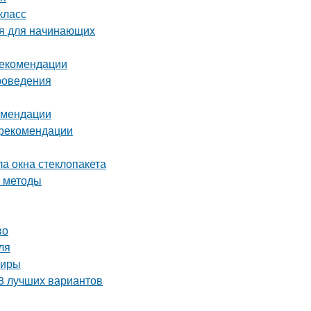
класс
ия для начинающих
 рекомендации
проведения
комендации
и рекомендации
ла окна стеклопакета
е методы
во
ля
тиры
 8 лучших вариантов