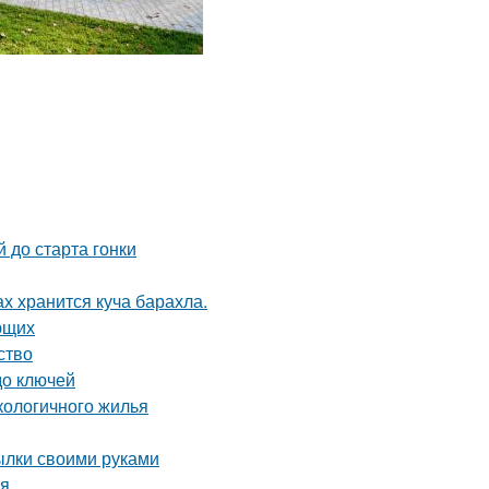
 до старта гонки
ах хранится куча барахла.
ющих
ство
до ключей
кологичного жилья
тылки своими руками
ая