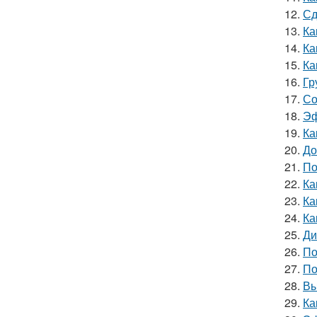
12.
Сд
13.
Ка
14.
Ка
15.
Ка
16.
Гр
17.
Со
18.
Эф
19.
Ка
20.
До
21.
По
22.
Ка
23.
Ка
24.
Ка
25.
Ди
26.
По
27.
По
28.
Вы
29.
Ка