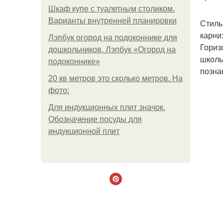
Шкаф купе с туалетным столиком.
Варианты внутренней планировки
Стиль
карни
Лэпбук огород на подоконнике для
Гориз
дошкольников. Лэпбук «Огород на
школы
подоконнике»
позна
20 кв метров это сколько метров. На
фото:
Для индукционных плит значок.
Обозначение посуды для
индукционной плит