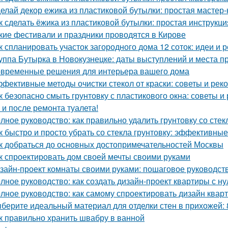
елай декор ежика из пластиковой бутылки: простая мастер-
к сделать ёжика из пластиковой бутылки: простая инструкц
кие фестивали и праздники проводятся в Кирове
к спланировать участок загородного дома 12 соток: идеи и
уппа Бутырка в Новокузнецке: даты выступлений и места 
временные решения для интерьера вашего дома
фективные методы очистки стекол от краски: советы и ре
к безопасно смыть грунтовку с пластикового окна: советы 
 и после ремонта туалета!
лное руководство: как правильно удалить грунтовку со стек
к быстро и просто убрать со стекла грунтовку: эффективны
к добраться до основных достопримечательностей Москвы
к спроектировать дом своей мечты своими руками
зайн-проект комнаты своими руками: пошаговое руководст
лное руководство: как создать дизайн-проект квартиры с ну
лное руководство: как самому спроектировать дизайн квар
берите идеальный материал для отделки стен в прихожей:
к правильно хранить швабру в ванной