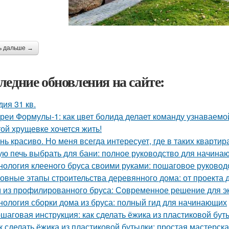
ь дальше →
ледние обновления на сайте:
дия 31 кв.
реи Формулы-1: как цвет болида делает команду узнаваемой
той хрущевке хочется жить!
нь красиво. Но меня всегда интересует, где в таких квартир
ую печь выбрать для бани: полное руководство для начина
нология клееного бруса своими руками: пошаговое руковод
овные этапы строительства деревянного дома: от проекта 
 из профилированного бруса: Современное решение для э
нология сборки дома из бруса: полный гид для начинающих
шаговая инструкция: как сделать ёжика из пластиковой бу
к сделать ёжика из пластиковой бутылки: простая мастерск