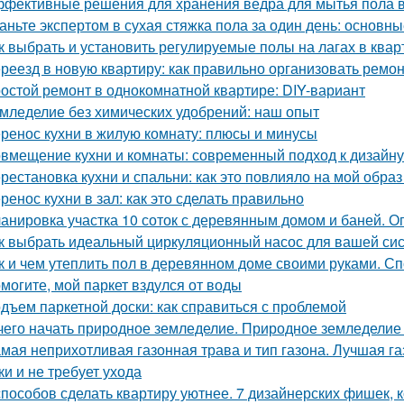
фективные решения для хранения ведра для мытья пола в
аньте экспертом в сухая стяжка пола за один день: основ
к выбрать и установить регулируемые полы на лагах в квар
реезд в новую квартиру: как правильно организовать ремон
остой ремонт в однокомнатной квартире: DIY-вариант
мледелие без химических удобрений: наш опыт
ренос кухни в жилую комнату: плюсы и минусы
вмещение кухни и комнаты: современный подход к дизайну
рестановка кухни и спальни: как это повлияло на мой образ
ренос кухни в зал: как это сделать правильно
анировка участка 10 соток с деревянным домом и баней. 
к выбрать идеальный циркуляционный насос для вашей си
к и чем утеплить пол в деревянном доме своими руками. С
могите, мой паркет вздулся от воды
дъем паркетной доски: как справиться с проблемой
чего начать природное земледелие. Природное земледелие 
мая неприхотливая газонная трава и тип газона. Лучшая га
ки и не требует ухода
способов сделать квартиру уютнее. 7 дизайнерских фишек, к