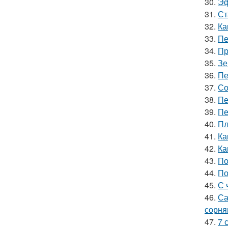
30.
Эф
31.
Ст
32.
Ка
33.
Пе
34.
Пр
35.
Зе
36.
Пе
37.
Со
38.
Пе
39.
Пе
40.
Пл
41.
Ка
42.
Ка
43.
По
44.
По
45.
С 
46.
Са
сорня
47.
7 