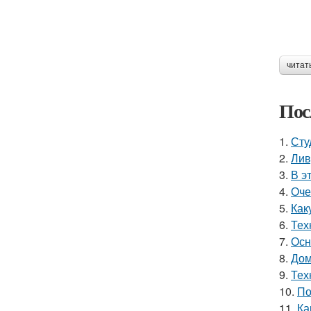
читат
Пос
1.
Сту
2.
Лив
3.
В э
4.
Оче
5.
Как
6.
Тех
7.
Осн
8.
Дом
9.
Тех
10.
По
11.
Ка