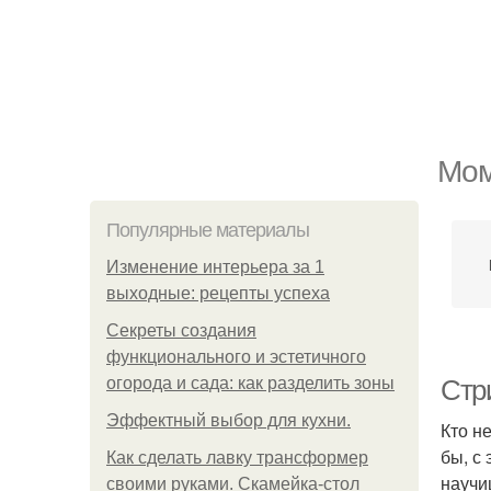
Мом
Популярные материалы
Изменение интерьера за 1
выходные: рецепты успеха
Секреты создания
функционального и эстетичного
огорода и сада: как разделить зоны
Стр
Эффектный выбор для кухни.
Кто н
бы, с
Как сделать лавку трансформер
научи
своими руками. Скамейка-стол