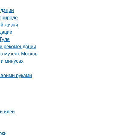
ндации
 природе
ой жизни
дации
Туле
 и рекомендации
 в музеях Москвы
 и минусах
 своими руками
 и идеи
рки