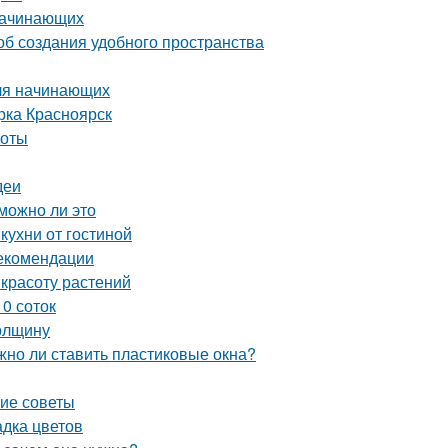
 начинающих
об создания удобного пространства
для начинающих
рка Красноярск
тоты
деи
можно ли это
кухни от гостиной
рекомендации
 красоту растений
0 соток
толщину
жно ли ставить пластиковые окна?
кие советы
адка цветов