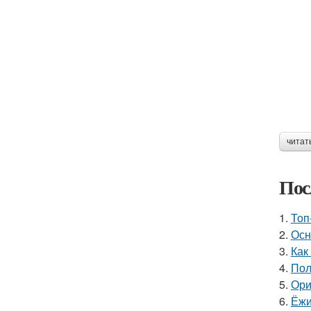
читат
Пос
1.
Топ
2.
Осн
3.
Как
4.
Пол
5.
Ори
6.
Ёжи