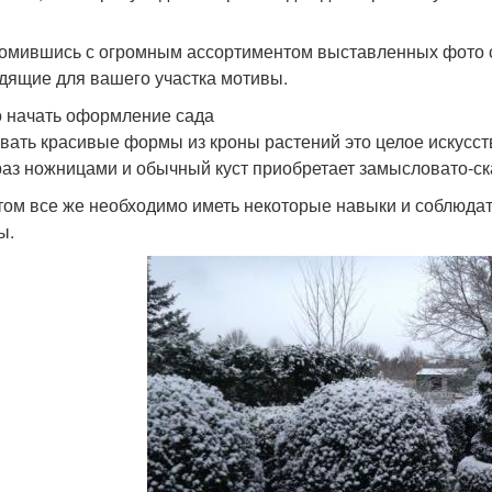
омившись с огромным ассортиментом выставленных фото ст
дящие для вашего участка мотивы.
о начать оформление сада
вать красивые формы из кроны растений это целое искусств
раз ножницами и обычный куст приобретает замысловато-с
том все же необходимо иметь некоторые навыки и соблюда
ы.