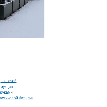
до ключей
трукция
 руками
ластиковой бутылки