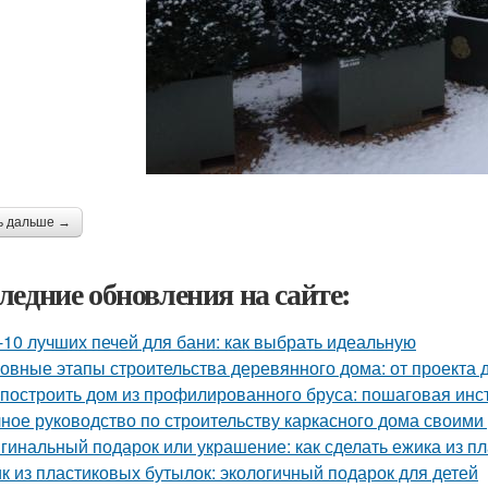
ь дальше →
ледние обновления на сайте:
-10 лучших печей для бани: как выбрать идеальную
овные этапы строительства деревянного дома: от проекта 
 построить дом из профилированного бруса: пошаговая инс
ное руководство по строительству каркасного дома своими
гинальный подарок или украшение: как сделать ежика из п
к из пластиковых бутылок: экологичный подарок для детей