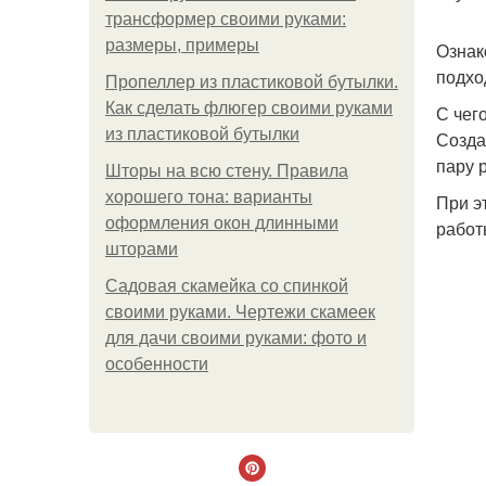
трансформер своими руками:
размеры, примеры
Ознак
подхо
Пропеллер из пластиковой бутылки.
Как сделать флюгер своими руками
С чег
из пластиковой бутылки
Созда
пару 
Шторы на всю стену. Правила
хорошего тона: варианты
При э
оформления окон длинными
работ
шторами
Садовая скамейка со спинкой
своими руками. Чертежи скамеек
для дачи своими руками: фото и
особенности