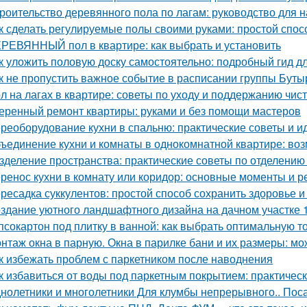
роительство деревянного пола по лагам: руководство для
к сделать регулируемые полы своими руками: простой спос
РЕВЯННЫЙ пол в квартире: как выбрать и установить
к уложить половую доску самостоятельно: подробный гид 
к не пропустить важное событие в расписании группы Буты
л на лагах в квартире: советы по уходу и поддержанию чис
еренный ремонт квартиры: руками и без помощи мастеров
реоборудование кухни в спальню: практические советы и и
ъединение кухни и комнаты в однокомнатной квартире: воз
зделение пространства: практические советы по отделению 
ренос кухни в комнату или коридор: основные моменты и 
ресадка суккулентов: простой способ сохранить здоровье и
здание уютного ландшафтного дизайна на дачном участке 1
псокартон под плитку в ванной: как выбрать оптимальную 
нтаж окна в парную. Окна в парилке бани и их размеры: мо
к избежать проблем с паркетником после наводнения
к избавиться от воды под паркетным покрытием: практичес
нолетники и многолетники Для клумбы непрерывного.. Пос