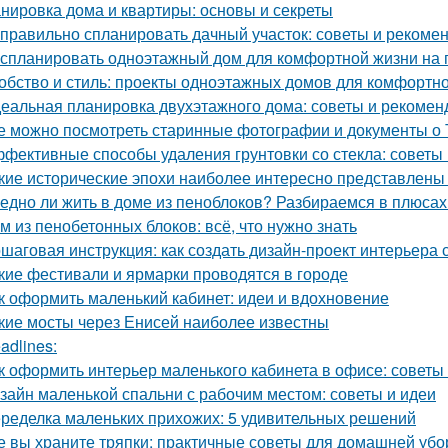
нировка дома и квартиры: основы и секреты
 правильно спланировать дачный участок: советы и рекоме
 спланировать одноэтажный дом для комфортной жизни на
обство и стиль: проекты одноэтажных домов для комфортн
еальная планировка двухэтажного дома: советы и рекомен
е можно посмотреть старинные фотографии и документы о 
фективные способы удаления грунтовки со стекла: советы
кие исторические эпохи наиболее интересно представлены
едно ли жить в доме из пеноблоков? Разбираемся в плюсах
м из пенобетонных блоков: всё, что нужно знать
шаговая инструкция: как создать дизайн-проект интерьера
кие фестивали и ярмарки проводятся в городе
к оформить маленький кабинет: идеи и вдохновение
кие мосты через Енисей наиболее известны
adlines:
к оформить интерьер маленького кабинета в офисе: советы
зайн маленькой спальни с рабочим местом: советы и идеи
ределка маленьких прихожих: 5 удивительных решений
е вы храните тряпки: практичные советы для домашней убо