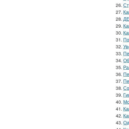
26.
Ст
27.
Ка
28.
ДЕ
29.
Ка
30.
Ка
31.
По
32.
Ув
33.
Пе
34.
Об
35.
Ра
36.
Пе
37.
Пе
38.
Со
39.
Ги
40.
Мо
41.
Ка
42.
Ка
43.
Од