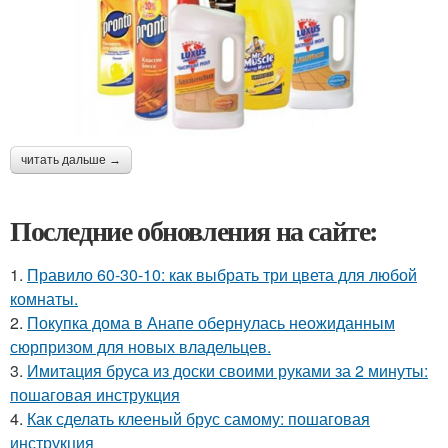
читать дальше →
Последние обновления на сайте:
1.
Правило 60-30-10: как выбрать три цвета для любой
комнаты.
2.
Покупка дома в Анапе обернулась неожиданным
сюрпризом для новых владельцев.
3.
Имитация бруса из доски своими руками за 2 минуты:
пошаговая инструкция
4.
Как сделать клееный брус самому: пошаговая
инструкция