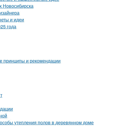
ях Новосибирска
дизайнера
веты и идеи
25 года
ные принципы и рекомендации
т
ндации
иной
пособы утепления полов в деревянном доме