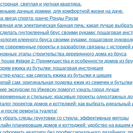
сторная, светлая и уютная квартира.
енькие дачные домики, для комфортной жизни на даче.
а звезд спорта: ранчо Ронды Раузи
вяная или электрическая банная печь: какая лучше выбрат
 сделать гнутоклееный брус своими руками: пошаговая инс
нология клееного бруса своими руками: пошаговое руковод
ие современные проекты и разработки связаны с историей 
новные этапы строительства деревянного дома из бруса
 house #stage 2: Преимущества и особенности домов из бр
орим ежика из бутылки: пошаговая инструкция
стер-класс: как сделать ежика из бутылки и шишек
елай сам: оригинальная поделка ежик из семечек и бутылки
кие экскурсии по Ижевску помогут узнать город лучше
временные и стильные: красивые проекты одноэтажных д
талог проектов домов и коттеджей: как выбрать идеальный 
 и после ремонта туалета!
к убрать следы грунтовки со стекла: эффективные методы
лайн планировщик домов и коттеджей: удобство на вашем
к оформить квартиру без профессионального дизайнера: п