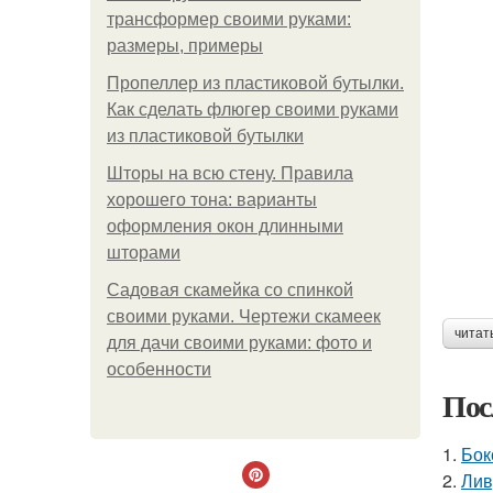
трансформер своими руками:
размеры, примеры
Пропеллер из пластиковой бутылки.
Как сделать флюгер своими руками
из пластиковой бутылки
Шторы на всю стену. Правила
хорошего тона: варианты
оформления окон длинными
шторами
Садовая скамейка со спинкой
своими руками. Чертежи скамеек
читат
для дачи своими руками: фото и
особенности
Пос
1.
Бок
2.
Лив