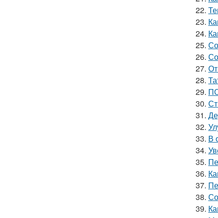
22.
Те
23.
Ка
24.
Ка
25.
Со
26.
Со
27.
От
28.
Та
29.
ПО
30.
Ст
31.
Де
32.
Ул
33.
В 
34.
Ув
35.
Пе
36.
Ка
37.
Пе
38.
Со
39.
Ка