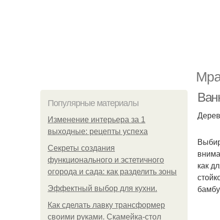
Мра
Ван
Популярные материалы
Дерев
Изменение интерьера за 1
выходные: рецепты успеха
Выбир
Секреты создания
внима
функционального и эстетичного
как д
огорода и сада: как разделить зоны
стойк
бамбук
Эффектный выбор для кухни.
Как сделать лавку трансформер
своими руками. Скамейка-стол