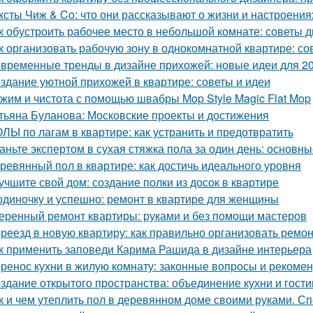
ксты Чиж & Co: что они рассказывают о жизни и настроени
к обустроить рабочее место в небольшой комнате: советы 
к организовать рабочую зону в однокомнатной квартире: со
временные тренды в дизайне прихожей: новые идеи для 20
здание уютной прихожей в квартире: советы и идеи
жим и чистота с помощью швабры Mop Style Magic Flat Mop
тьяна Буланова: Московские проекты и достижения
ЛЫ по лагам в квартире: как устранить и предотвратить
аньте экспертом в сухая стяжка пола за один день: основ
ревянный пол в квартире: как достичь идеального уровня
учшите свой дом: создание полки из досок в квартире
одиночку и успешно: ремонт в квартире для женщины
еренный ремонт квартиры: руками и без помощи мастеров
реезд в новую квартиру: как правильно организовать ремон
к применить заповеди Карима Рашида в дизайне интерьера
ренос кухни в жилую комнату: законные вопросы и рекоме
здание открытого пространства: объединение кухни и гост
к и чем утеплить пол в деревянном доме своими руками. С