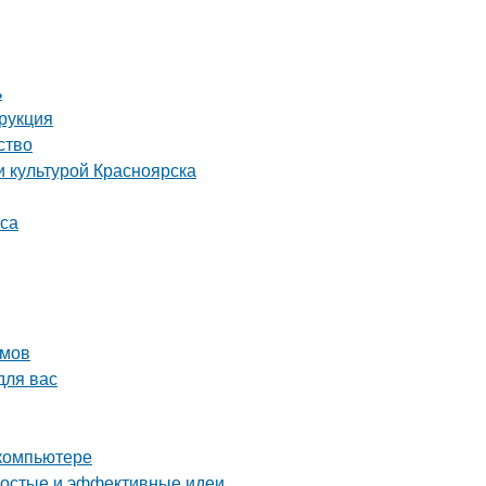
ь
трукция
ство
и культурой Красноярска
уса
омов
для вас
 компьютере
ростые и эффективные идеи