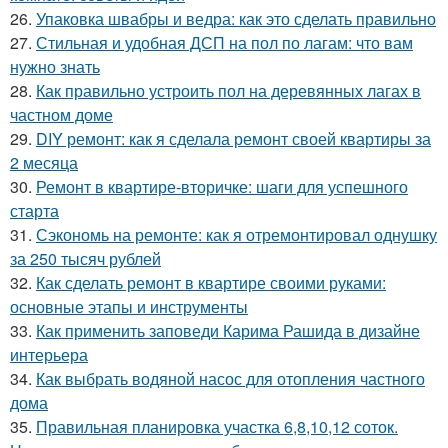
26.
Упаковка швабры и ведра: как это сделать правильно
27.
Стильная и удобная ДСП на пол по лагам: что вам
нужно знать
28.
Как правильно устроить пол на деревянных лагах в
частном доме
29.
DIY ремонт: как я сделала ремонт своей квартиры за
2 месяца
30.
Ремонт в квартире-вторичке: шаги для успешного
старта
31.
Сэкономь на ремонте: как я отремонтировал однушку
за 250 тысяч рублей
32.
Как сделать ремонт в квартире своими руками:
основные этапы и инструменты
33.
Как применить заповеди Карима Рашида в дизайне
интерьера
34.
Как выбрать водяной насос для отопления частного
дома
35.
Правильная планировка участка 6,8,10,12 соток.