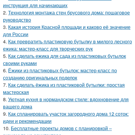
инструкция для начинающих
2.
Технология монтажа стен брусового дома: пошаговое
руководство
3.
Какая история Красной площади и каково её значение
для России
4.
Как превратить пластиковую бутылку в милого лесного
ежика: мастер-класс для творческих рук
5.
Как сделать ежика для сада из пластиковых бутылок
своими руками
6.
Ёжики из пластиковых бутылок: мастер-класс по
созданию оригинальных поделок
7.
Как сделать ёжика из пластиковой бутылки: простая
мастерская
8.
Уютная кухня в нормандском стиле: вдохновение для
вашего дома
9.
Как спланировать участок загородного дома 12 соток:
идеи и рекомендации
10.
Бесплатные проекты домов с планировкой –