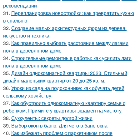
рекомендации
31.
Перепланировка новостройки: как превратить кухню
в спальню
32.
Создание малых архитектурных форм из дерева:
искусство и техника
33.
Как правильно выбрать расстояние между лагами
пола в деревянном доме
34.
Строительные ремонтные работы: как усилить лаги
пола в деревянном доме
35.
Дизайн однокомнатной квартиры 2023. Стильный
дизайн маленьких квартир от 20 до 25 кв. м.
36.
Уроки из сада на подоконнике: как обучать детей
сельскому хозяйству
37.
Как обустроить однокомнатную квартиру семье с
ребенком. Примите у квартиры экзамен на чистоту
38.
Суккуленты: секреты долгой жизни
39.
Выбор окон в баню. Для чего в бане окна
40.
Как избежать проблем с паркетником после