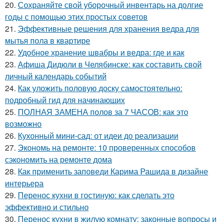
20.
Сохраняйте свой уборочный инвентарь на долгие
годы с помощью этих простых советов
21.
Эффективные решения для хранения ведра для
мытья пола в квартире
22.
Удобное хранение швабры и ведра: где и как
23.
Афиша Дидюли в Челябинске: как составить свой
личный календарь событий
24.
Как уложить половую доску самостоятельно:
подробный гид для начинающих
25.
ПОЛНАЯ ЗАМЕНА полов за 7 ЧАСОВ: как это
возможно
26.
Кухонный мини-сад: от идеи до реализации
27.
Экономь на ремонте: 10 проверенных способов
сэкономить на ремонте дома
28.
Как применить заповеди Карима Рашида в дизайне
интерьера
29.
Перенос кухни в гостиную: как сделать это
эффективно и стильно
30.
Перенос кухни в жилую комнату: законные вопросы и