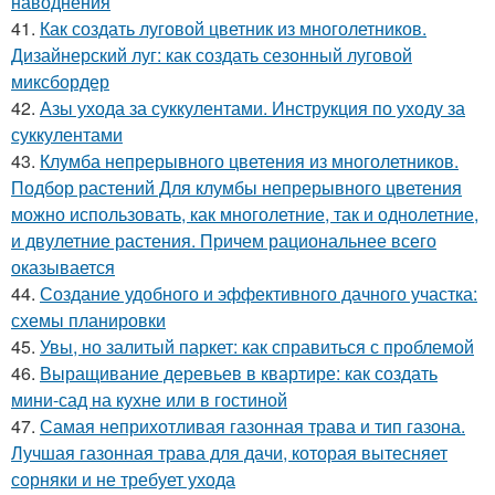
наводнения
41.
Как создать луговой цветник из многолетников.
Дизайнерский луг: как создать сезонный луговой
миксбордер
42.
Азы ухода за суккулентами. Инструкция по уходу за
суккулентами
43.
Клумба непрерывного цветения из многолетников.
Подбор растений Для клумбы непрерывного цветения
можно использовать, как многолетние, так и однолетние,
и двулетние растения. Причем рациональнее всего
оказывается
44.
Создание удобного и эффективного дачного участка:
схемы планировки
45.
Увы, но залитый паркет: как справиться с проблемой
46.
Выращивание деревьев в квартире: как создать
мини-сад на кухне или в гостиной
47.
Самая неприхотливая газонная трава и тип газона.
Лучшая газонная трава для дачи, которая вытесняет
сорняки и не требует ухода