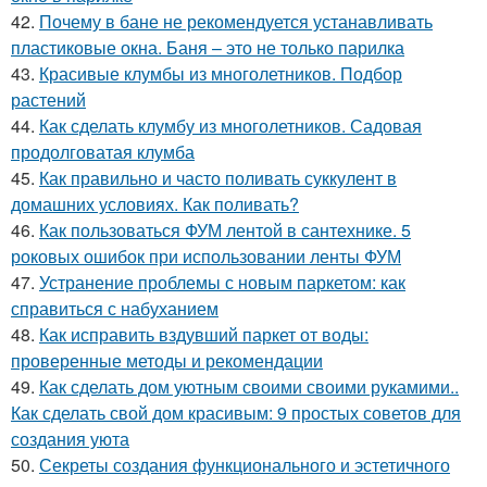
42.
Почему в бане не рекомендуется устанавливать
пластиковые окна. Баня – это не только парилка
43.
Красивые клумбы из многолетников. Подбор
растений
44.
Как сделать клумбу из многолетников. Садовая
продолговатая клумба
45.
Как правильно и часто поливать суккулент в
домашних условиях. Как поливать?
46.
Как пользоваться ФУМ лентой в сантехнике. 5
роковых ошибок при использовании ленты ФУМ
47.
Устранение проблемы с новым паркетом: как
справиться с набуханием
48.
Как исправить вздувший паркет от воды:
проверенные методы и рекомендации
49.
Как сделать дом уютным своими своими рукамими..
Как сделать свой дом красивым: 9 простых советов для
создания уюта
50.
Секреты создания функционального и эстетичного