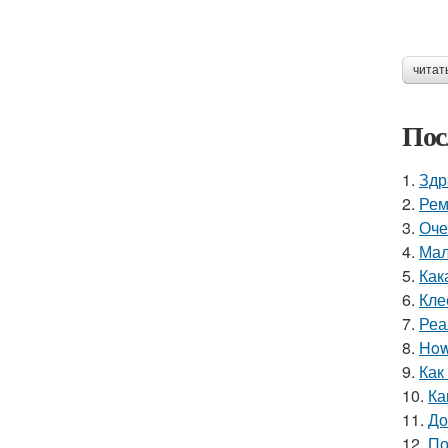
читат
Пос
1.
Здр
2.
Рем
3.
Оче
4.
Мал
5.
Как
6.
Кле
7.
Реа
8.
How 
9.
Как
10.
Ка
11.
До
12.
По