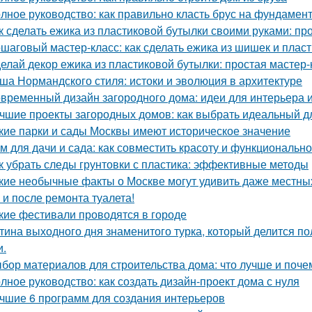
лное руководство: как правильно класть брус на фундамен
к сделать ежика из пластиковой бутылки своими руками: пр
шаговый мастер-класс: как сделать ежика из шишек и плас
елай декор ежика из пластиковой бутылки: простая мастер-
ша Нормандского стиля: истоки и эволюция в архитектуре
временный дизайн загородного дома: идеи для интерьера и
чшие проекты загородных домов: как выбрать идеальный д
кие парки и сады Москвы имеют историческое значение
м для дачи и сада: как совместить красоту и функционально
к убрать следы грунтовки с пластика: эффективные методы
кие необычные факты о Москве могут удивить даже местны
 и после ремонта туалета!
кие фестивали проводятся в городе
тина выходного дня знаменитого турка, который делится по
и.
бор материалов для строительства дома: что лучше и поче
лное руководство: как создать дизайн-проект дома с нуля
чшие 6 программ для создания интерьеров