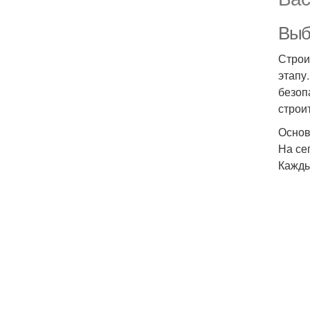
Выб
Строи
этапу
безоп
строи
Основ
На се
Кажды