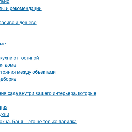
льно
еты и рекомендации
расиво и дешево
оме
кухни от гостиной
ия дома
сстояния между объектами
одборка
ния сада внутри вашего интерьера, которые
щих
ухни
кна. Баня – это не только парилка