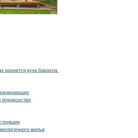
ах хранится куча барахла.
я начинающих
е руководство
нструкция
экологичного жилья