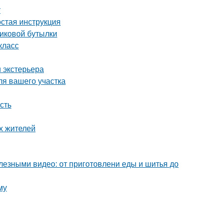
т
остая инструкция
тиковой бутылки
класс
 экстерьера
ля вашего участка
сть
х жителей
лезными видео: от приготовлени еды и шитья до
му