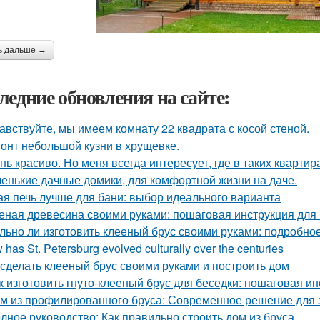
ь дальше →
ледние обновления на сайте:
авствуйте, мы имеем комнату 22 квадрата с косой стеной.
онт небольшой кузни в хрущевке.
нь красиво. Но меня всегда интересует, где в таких квартир
енькие дачные домики, для комфортной жизни на даче.
ая печь лучше для бани: выбор идеального варианта
еная древесина своими руками: пошаговая инструкция дл
льно ли изготовить клееный брус своими руками: подробно
has St. Petersburg evolved culturally over the centuries
 сделать клееный брус своими руками и построить дом
к изготовить гнуто-клееный брус для беседки: пошаговая и
м из профилированного бруса: Современное решение для 
лное руководство: Как правильно строить дом из бруса