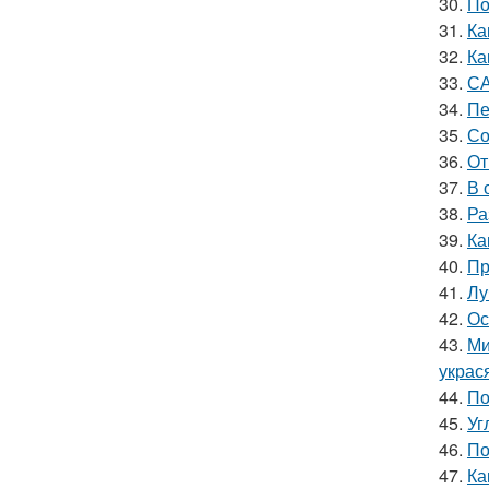
30.
По
31.
Ка
32.
Ка
33.
СА
34.
Пе
35.
Со
36.
От
37.
В 
38.
Ра
39.
Ка
40.
Пр
41.
Лу
42.
Ос
43.
Ми
украс
44.
По
45.
Уг
46.
По
47.
Ка