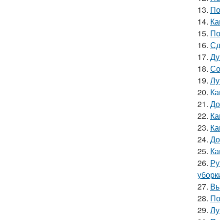
13.
По
14.
Ка
15.
По
16.
Сд
17.
Ду
18.
Со
19.
Лу
20.
Ка
21.
До
22.
Ка
23.
Ка
24.
До
25.
Ка
26.
Ру
уборк
27.
Вы
28.
По
29.
Лу