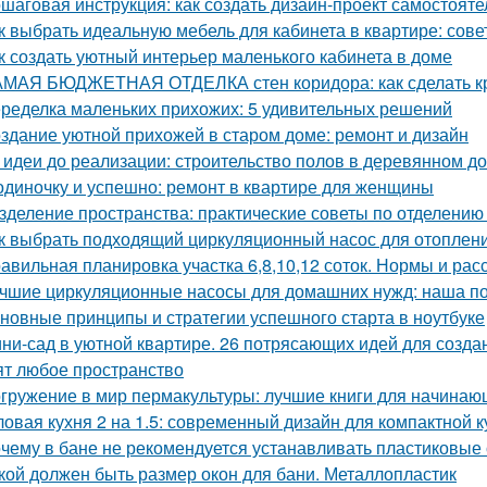
шаговая инструкция: как создать дизайн-проект самостояте
к выбрать идеальную мебель для кабинета в квартире: сов
к создать уютный интерьер маленького кабинета в доме
МАЯ БЮДЖЕТНАЯ ОТДЕЛКА стен коридора: как сделать к
ределка маленьких прихожих: 5 удивительных решений
здание уютной прихожей в старом доме: ремонт и дизайн
 идеи до реализации: строительство полов в деревянном д
одиночку и успешно: ремонт в квартире для женщины
зделение пространства: практические советы по отделению 
к выбрать подходящий циркуляционный насос для отоплен
авильная планировка участка 6,8,10,12 соток. Нормы и ра
чшие циркуляционные насосы для домашних нужд: наша п
новные принципы и стратегии успешного старта в ноутбуке
ни-сад в уютной квартире. 26 потрясающих идей для созда
ят любое пространство
гружение в мир пермакультуры: лучшие книги для начинаю
ловая кухня 2 на 1.5: современный дизайн для компактной к
чему в бане не рекомендуется устанавливать пластиковые о
кой должен быть размер окон для бани. Металлопластик