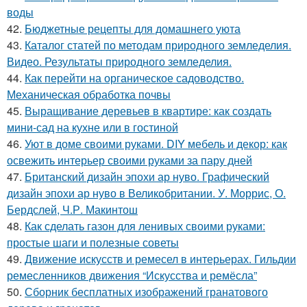
воды
42.
Бюджетные рецепты для домашнего уюта
43.
Каталог статей по методам природного земледелия.
Видео. Результаты природного земледелия.
44.
Как перейти на органическое садоводство.
Механическая обработка почвы
45.
Выращивание деревьев в квартире: как создать
мини-сад на кухне или в гостиной
46.
Уют в доме своими руками. DIY мебель и декор: как
освежить интерьер своими руками за пару дней
47.
Британский дизайн эпохи ар нуво. Графический
дизайн эпохи ар нуво в Великобритании. У. Моррис, О.
Бердслей, Ч.Р. Макинтош
48.
Как сделать газон для ленивых своими руками:
простые шаги и полезные советы
49.
Движение искусств и ремесел в интерьерах. Гильдии
ремесленников движения “Искусства и ремёсла”
50.
Сборник бесплатных изображений гранатового